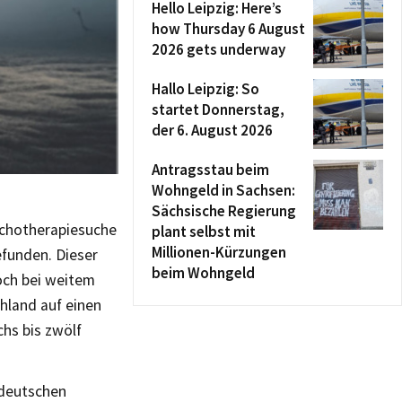
Hello Leipzig: Here’s
how Thursday 6 August
2026 gets underway
Hallo Leipzig: So
startet Donnerstag,
der 6. August 2026
Antragsstau beim
Wohngeld in Sachsen:
Sächsische Regierung
sychotherapiesuche
plant selbst mit
Millionen-Kürzungen
efunden. Dieser
beim Wohngeld
doch bei weitem
chland auf einen
chs bis zwölf
tdeutschen