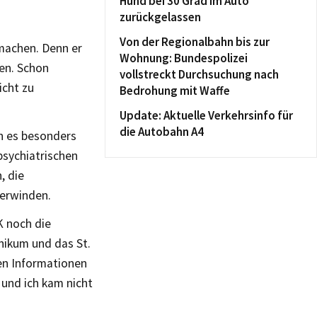
Hund bei 30 Grad im Auto
zurückgelassen
Von der Regionalbahn bis zur
 machen. Denn er
Wohnung: Bundespolizei
en. Schon
vollstreckt Durchsuchung nach
icht zu
Bedrohung mit Waffe
Update: Aktuelle Verkehrsinfo für
die Autobahn A4
en es besonders
sychiatrischen
, die
berwinden.
K noch die
nikum und das St.
en Informationen
 und ich kam nicht