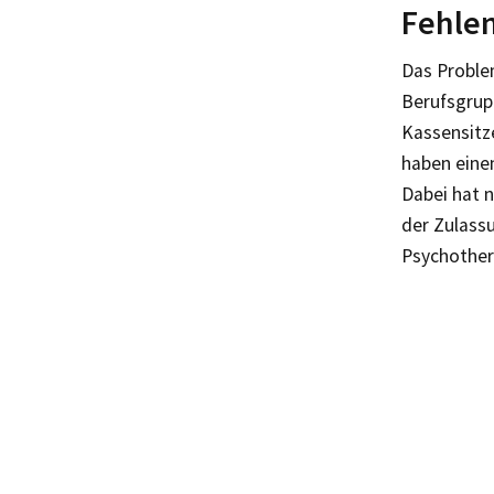
Fehlen
Das Proble
Berufsgrupp
Kassensitz
haben eine
Dabei hat 
der Zulass
Psychother