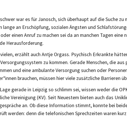
schwer war es für Janosch, sich überhaupt auf die Suche zu
on lange an Erschöpfung, sozialen Ängsten und Schlafstörung
oder einen Anruf zu machen sei da an manchen Tagen eine n
de Herausforderung.
vielen, erzählt auch Antje Orgass. Psychisch Erkrankte hätt
s Versorgungssystem zu kommen. Gerade Menschen, die aus p
ommen und eine ambulante Versorgung suchen oder Personen
r*innen brauchen, müssen hier viele zusätzliche Barrieren ü
Lage gerade in Leipzig so schlimm sei, wissen weder die OP
iche Vereinigung (KV). Seit Neuestem bieten auch das Unikli
gespräche an. Ob diese Information stimmt, konnte bei beid
rüft werden: denn die telefonischen Sprechzeiten waren kurz