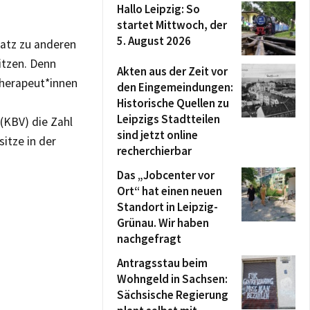
Hallo Leipzig: So
startet Mittwoch, der
5. August 2026
satz zu anderen
itzen. Denn
Akten aus der Zeit vor
Therapeut*innen
den Eingemeindungen:
Historische Quellen zu
Leipzigs Stadtteilen
(KBV) die Zahl
sind jetzt online
itze in der
recherchierbar
Das „Jobcenter vor
Ort“ hat einen neuen
Standort in Leipzig-
Grünau. Wir haben
nachgefragt
Antragsstau beim
Wohngeld in Sachsen:
Sächsische Regierung