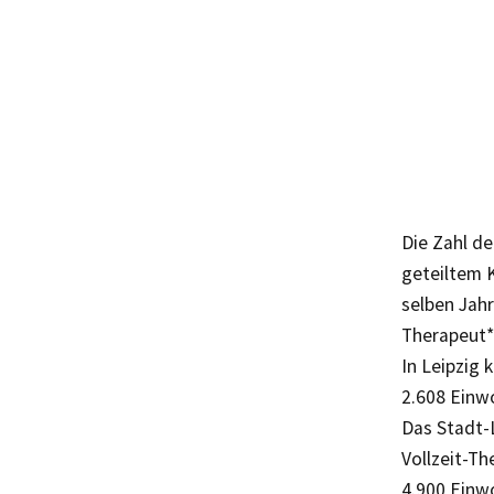
Die Zahl d
geteiltem 
selben Jah
Therapeut*
In Leipzig 
2.608 Einwo
Das Stadt-
Vollzeit-Th
4.900 Einw