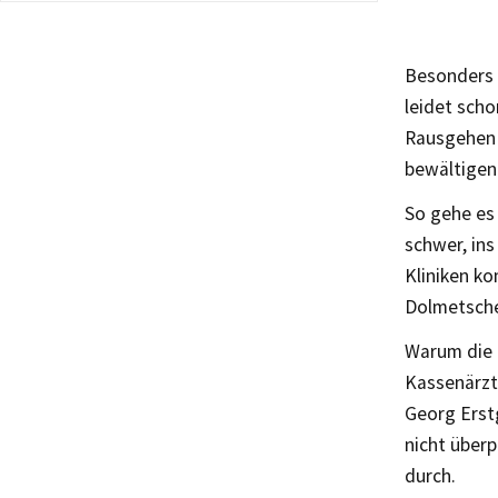
Besonders 
leidet sch
Rausgehen 
bewältigen
So gehe es 
schwer, in
Kliniken k
Dolmetsche
Warum die 
Kassenärztl
Georg Erst
nicht überp
durch.