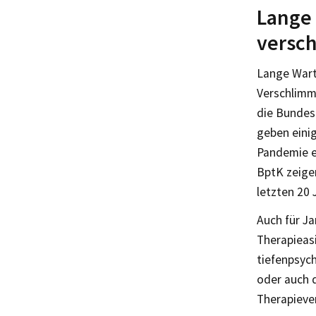
Lange 
versc
Lange Warte
Verschlimm
die Bunde
geben eini
Pandemie e
BptK zeige
letzten 20
Auch für J
Therapieasi
tiefenpsyc
oder auch 
Therapiever