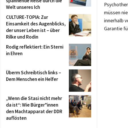
spannende Reise durch die
Psychother
Welt unseres Ich
müssen nie
CULTURE-TOPIA: Zur
innerhalb v
Einsamkeit des Augenblicks,
Garantie fü
der unser Leben ist – über
Rilke und Rodin
Rodig reflektiert: Ein Sterni
in Ehren
Überm Schreibtisch links –
Dem Menschen ein Helfer
„Wenn die Stasi nicht mehr
da ist“: Wie Bürger*innen
den Machtapparat der DDR
auflösten