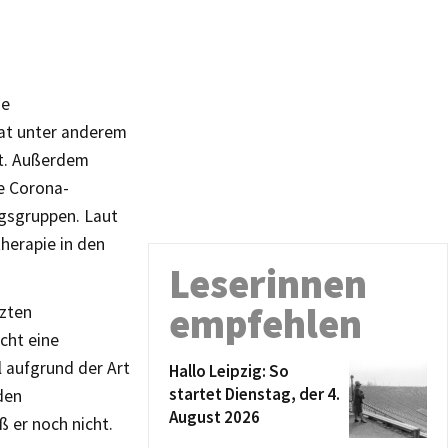
ne
hat unter anderem
t. Außerdem
e Corona-
ngsgruppen. Laut
herapie in den
Leserinnen
empfehlen
tzten
cht eine
 aufgrund der Art
Hallo Leipzig: So
startet Dienstag, der 4.
den
August 2026
ß er noch nicht.