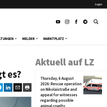
Login
LTUNGEN
MELDER
MARKTPLATZ
Aktuell auf LZ
t es?
Thursday, 6 August
2026: Rescue operation
on Nikolaistraße and
appeal for witnesses
regarding possible
animal cruelty