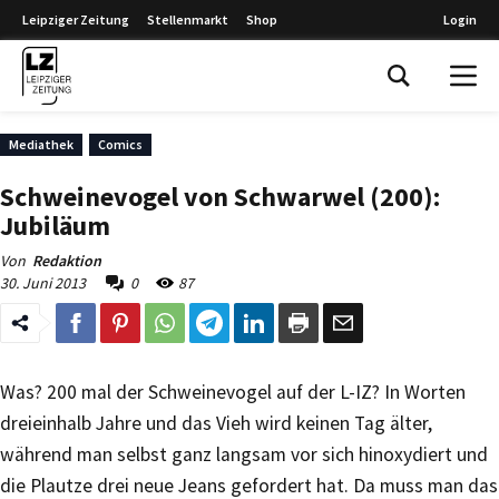
Leipziger Zeitung
Stellenmarkt
Shop
Login
Leipziger Zeitung
Mediathek
Comics
Schweinevogel von Schwarwel (200):
Jubiläum
Von
Redaktion
30. Juni 2013
0
87
Was? 200 mal der Schweinevogel auf der L-IZ? In Worten
dreieinhalb Jahre und das Vieh wird keinen Tag älter,
während man selbst ganz langsam vor sich hinoxydiert und
die Plautze drei neue Jeans gefordert hat. Da muss man das