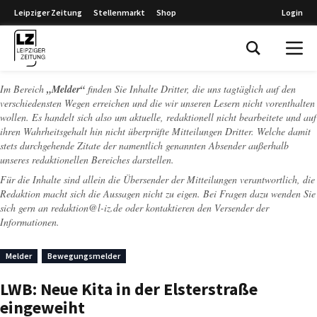
Leipziger Zeitung
Stellenmarkt
Shop
Login
Leipziger Zeitung
Im Bereich
„Melder“
finden Sie Inhalte Dritter, die uns tagtäglich auf den
verschiedensten Wegen erreichen und die wir unseren Lesern nicht vorenthalten
wollen. Es handelt sich also um aktuelle, redaktionell nicht bearbeitete und auf
ihren Wahrheitsgehalt hin nicht überprüfte Mitteilungen Dritter. Welche damit
stets durchgehende Zitate der namentlich genannten Absender außerhalb
unseres redaktionellen Bereiches darstellen.
Für die Inhalte sind allein die Übersender der Mitteilungen verantwortlich, die
Redaktion macht sich die Aussagen nicht zu eigen. Bei Fragen dazu wenden Sie
sich gern an
redaktion@l-iz.de
oder kontaktieren den Versender der
Informationen.
Melder
Bewegungsmelder
LWB: Neue Kita in der Elsterstraße
eingeweiht