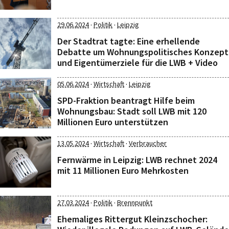
·
·
29.06.2024
Politik
Leipzig
Der Stadtrat tagte: Eine erhellende
Debatte um Wohnungspolitisches Konzept
und Eigentümerziele für die LWB + Video
·
·
05.06.2024
Wirtschaft
Leipzig
SPD-Fraktion beantragt Hilfe beim
Wohnungsbau: Stadt soll LWB mit 120
Millionen Euro unterstützen
·
·
13.05.2024
Wirtschaft
Verbraucher
Fernwärme in Leipzig: LWB rechnet 2024
mit 11 Millionen Euro Mehrkosten
·
·
27.03.2024
Politik
Brennpunkt
Ehemaliges Rittergut Kleinzschocher: