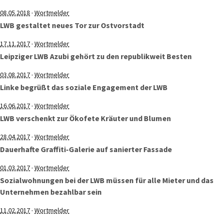
·
08.05.2018
Wortmelder
LWB gestaltet neues Tor zur Ostvorstadt
·
17.11.2017
Wortmelder
Leipziger LWB Azubi gehört zu den republikweit Besten
·
03.08.2017
Wortmelder
Linke begrüßt das soziale Engagement der LWB
·
16.06.2017
Wortmelder
LWB verschenkt zur Ökofete Kräuter und Blumen
·
28.04.2017
Wortmelder
Dauerhafte Graffiti-Galerie auf sanierter Fassade
·
01.03.2017
Wortmelder
Sozialwohnungen bei der LWB müssen für alle Mieter und das
Unternehmen bezahlbar sein
·
11.02.2017
Wortmelder