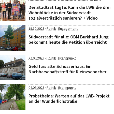
Der Stadtrat tagte: Kann die LWB die drei
Wohnblöcke in der Südvorstadt
sozialverträglich sanieren? + Video
·
·
18.10.2023
Politik
Engagement
Südvorstadt für alle: OBM Burkhard Jung
bekommt heute die Petition überreicht
·
·
27.09.2023
Politik
Brennpunkt
Geld fürs alte Schösserhaus: Ein
Nachbarschaftstreff für Kleinzschocher
·
·
04.09.2023
Politik
Brennpunkt
Probstheida: Warten auf das LWB-Projekt
an der Wunderlichstraße