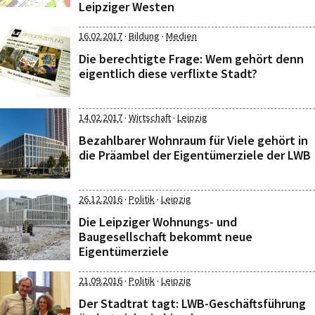
Leipziger Westen
·
·
16.02.2017
Bildung
Medien
Die berechtigte Frage: Wem gehört denn
eigentlich diese verflixte Stadt?
·
·
14.02.2017
Wirtschaft
Leipzig
Bezahlbarer Wohnraum für Viele gehört in
die Präambel der Eigentümerziele der LWB
·
·
26.12.2016
Politik
Leipzig
Die Leipziger Wohnungs- und
Baugesellschaft bekommt neue
Eigentümerziele
·
·
21.09.2016
Politik
Leipzig
Der Stadtrat tagt: LWB-Geschäftsführung