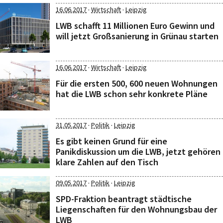
·
·
16.06.2017
Wirtschaft
Leipzig
LWB schafft 11 Millionen Euro Gewinn und
will jetzt Großsanierung in Grünau starten
·
·
16.06.2017
Wirtschaft
Leipzig
Für die ersten 500, 600 neuen Wohnungen
hat die LWB schon sehr konkrete Pläne
·
·
31.05.2017
Politik
Leipzig
Es gibt keinen Grund für eine
Panikdiskussion um die LWB, jetzt gehören
klare Zahlen auf den Tisch
·
·
09.05.2017
Politik
Leipzig
SPD-Fraktion beantragt städtische
Liegenschaften für den Wohnungsbau der
LWB