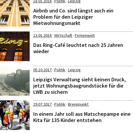
·
·
18.01.2018
Politik
Leipzig
Airbnb und Co. sind längst auch ein
Problem für den Leipziger
Mietwohnungsmarkt
·
·
13.01.2018
Wirtschaft
Firmenwelt
Das Ring-Café leuchtet nach 25 Jahren
wieder
·
·
05.10.2017
Politik
Leipzig
Leipzigs Verwaltung sieht keinen Druck,
jetzt Wohnungsbaugrundstücke für die
LWB zu sichern
·
·
29.07.2017
Politik
Brennpunkt
In einem Jahr soll aus Matschepampe eine
Kita für 135 Kinder entstehen