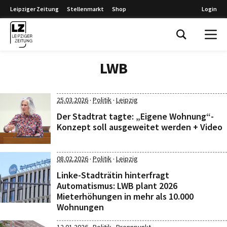
Leipziger Zeitung
Stellenmarkt
Shop
Login
Leipziger Zeitung
LWB
·
·
25.03.2026
Politik
Leipzig
Der Stadtrat tagte: „Eigene Wohnung“-
Konzept soll ausgeweitet werden + Video
·
·
08.02.2026
Politik
Leipzig
Linke-Stadträtin hinterfragt
Automatismus: LWB plant 2026
Mieterhöhungen in mehr als 10.000
Wohnungen