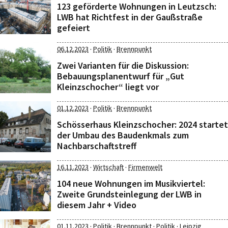
123 geförderte Wohnungen in Leutzsch:
LWB hat Richtfest in der Gaußstraße
gefeiert
·
·
06.12.2023
Politik
Brennpunkt
Zwei Varianten für die Diskussion:
Bebauungsplanentwurf für „Gut
Kleinzschocher“ liegt vor
·
·
01.12.2023
Politik
Brennpunkt
Schösserhaus Kleinzschocher: 2024 startet
der Umbau des Baudenkmals zum
Nachbarschaftstreff
·
·
16.11.2023
Wirtschaft
Firmenwelt
104 neue Wohnungen im Musikviertel:
Zweite Grundsteinlegung der LWB in
diesem Jahr + Video
·
·
·
·
01.11.2023
Politik
Brennpunkt
Politik
Leipzig