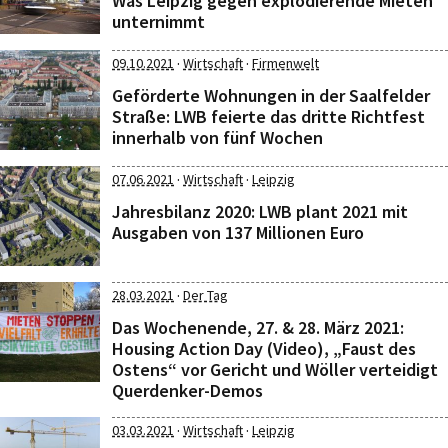
Was Leipzig gegen explodierende Mieten
unternimmt
·
·
09.10.2021
Wirtschaft
Firmenwelt
Geförderte Wohnungen in der Saalfelder
Straße: LWB feierte das dritte Richtfest
innerhalb von fünf Wochen
·
·
07.06.2021
Wirtschaft
Leipzig
Jahresbilanz 2020: LWB plant 2021 mit
Ausgaben von 137 Millionen Euro
·
28.03.2021
Der Tag
Das Wochenende, 27. & 28. März 2021:
Housing Action Day (Video), „Faust des
Ostens“ vor Gericht und Wöller verteidigt
Querdenker-Demos
·
·
03.03.2021
Wirtschaft
Leipzig