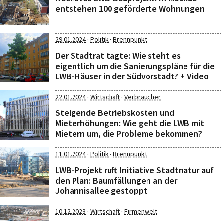
entstehen 100 geförderte Wohnungen
·
·
29.01.2024
Politik
Brennpunkt
Der Stadtrat tagte: Wie steht es
eigentlich um die Sanierungspläne für die
LWB-Häuser in der Südvorstadt? + Video
·
·
22.01.2024
Wirtschaft
Verbraucher
Steigende Betriebskosten und
Mieterhöhungen: Wie geht die LWB mit
Mietern um, die Probleme bekommen?
·
·
11.01.2024
Politik
Brennpunkt
LWB-Projekt ruft Initiative Stadtnatur auf
den Plan: Baumfällungen an der
Johannisallee gestoppt
·
·
10.12.2023
Wirtschaft
Firmenwelt