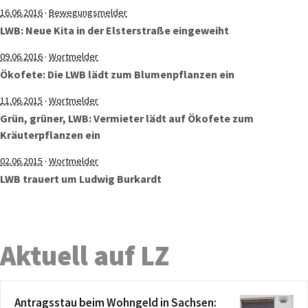
·
16.06.2016
Bewegungsmelder
LWB: Neue Kita in der Elsterstraße eingeweiht
·
09.06.2016
Wortmelder
Ökofete: Die LWB lädt zum Blumenpflanzen ein
·
11.06.2015
Wortmelder
Grün, grüner, LWB: Vermieter lädt auf Ökofete zum
Kräuterpflanzen ein
·
02.06.2015
Wortmelder
LWB trauert um Ludwig Burkardt
Aktuell auf LZ
Antragsstau beim Wohngeld in Sachsen: