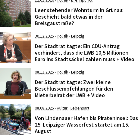
·
·
12.01.2026
Politik
Brennpunkt
Leer stehender Wohnturm in Grünau:
Geschieht bald etwas in der
Breisgaustraße?
·
·
30.12.2025
Politik
Leipzig
Der Stadtrat tagte: Ein CDU-Antrag
verhindert, dass die LWB 10,5 Millionen
Euro ins Stadtsäckel zahlen muss + Video
·
·
08.11.2025
Politik
Leipzig
Der Stadtrat tagte: Zwei kleine
Beschlussempfehlungen für den
Mieterbeirat der LWB + Video
·
·
08.08.2025
Kultur
Lebensart
Von Lindenauer Hafen bis Pirateninsel: Das
25. Leipziger Wasserfest startet am 15.
August