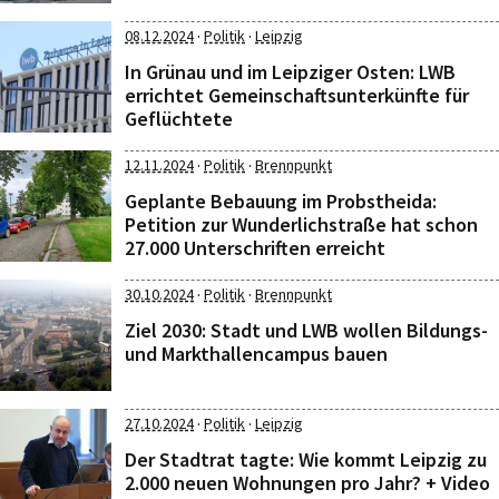
·
·
08.12.2024
Politik
Leipzig
In Grünau und im Leipziger Osten: LWB
errichtet Gemeinschaftsunterkünfte für
Geflüchtete
·
·
12.11.2024
Politik
Brennpunkt
Geplante Bebauung im Probstheida:
Petition zur Wunderlichstraße hat schon
27.000 Unterschriften erreicht
·
·
30.10.2024
Politik
Brennpunkt
Ziel 2030: Stadt und LWB wollen Bildungs-
und Markthallencampus bauen
·
·
27.10.2024
Politik
Leipzig
Der Stadtrat tagte: Wie kommt Leipzig zu
2.000 neuen Wohnungen pro Jahr? + Video