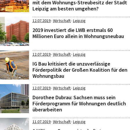
mit dem Wohnungs-Streubesitz der Stadt
Leipzig am besten umgehen?
·
·
12.07.2019
Wirtschaft
Leipzig
2019 investiert die LWB erstmals 60
Millionen Euro allein in Wohnungsneubau
·
·
12.07.2019
Wirtschaft
Leipzig
IG Bau kritisiert die unzuverlässige
Förderpolitik der Großen Koalition für den
Wohnungsbau
·
·
12.07.2019
Wirtschaft
Leipzig
Dorothee Dubrau: Sachsen muss sein
Förderprogramm für Wohnungen deutlich
überarbeiten
·
·
11.07.2019
Wirtschaft
Leipzig