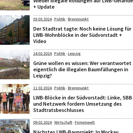
Wieder illegale Rodungen auf LWB-Gelände
+ Update
·
·
03.03.2024
Politik
Brennpunkt
Der Stadtrat tagte: Noch keine Lösung für
LWB-Wohnblöcke in der Südvorstadt +
Video
·
·
24.02.2024
Politik
Leipzig
Grüne wollen es wissen: Wer verantwortet
eigentlich die illegalen Baumfällungen in
Leipzig?
·
·
11.02.2024
Politik
Brennpunkt
LWB-Blöcke in der Südvorstadt: Linke, SBB
und Netzwerk fordern Umsetzung des
Stadtratsbeschlusses
·
·
09.02.2024
Wirtschaft
Firmenwelt
Nächstes LWB-Bauprojekt: In Mockau