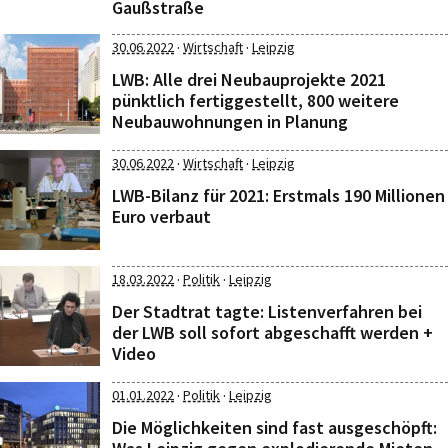
Gaußstraße
·
·
30.06.2022
Wirtschaft
Leipzig
LWB: Alle drei Neubauprojekte 2021
pünktlich fertiggestellt, 800 weitere
Neubauwohnungen in Planung
·
·
30.06.2022
Wirtschaft
Leipzig
LWB-Bilanz für 2021: Erstmals 190 Millionen
Euro verbaut
·
·
18.03.2022
Politik
Leipzig
Der Stadtrat tagte: Listenverfahren bei
der LWB soll sofort abgeschafft werden +
Video
·
·
01.01.2022
Politik
Leipzig
Die Möglichkeiten sind fast ausgeschöpft: