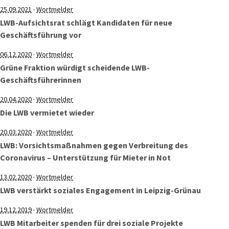
·
25.09.2021
Wortmelder
LWB-Aufsichtsrat schlägt Kandidaten für neue
Geschäftsführung vor
·
06.12.2020
Wortmelder
Grüne Fraktion würdigt scheidende LWB-
Geschäftsführerinnen
·
20.04.2020
Wortmelder
Die LWB vermietet wieder
·
20.03.2020
Wortmelder
LWB: Vorsichtsmaßnahmen gegen Verbreitung des
Coronavirus – Unterstützung für Mieter in Not
·
13.02.2020
Wortmelder
LWB verstärkt soziales Engagement in Leipzig-Grünau
·
19.12.2019
Wortmelder
LWB Mitarbeiter spenden für drei soziale Projekte