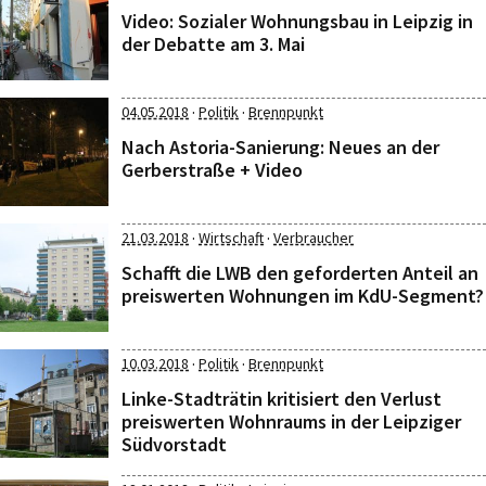
Video: Sozialer Wohnungsbau in Leipzig in
der Debatte am 3. Mai
·
·
04.05.2018
Politik
Brennpunkt
Nach Astoria-Sanierung: Neues an der
Gerberstraße + Video
·
·
21.03.2018
Wirtschaft
Verbraucher
Schafft die LWB den geforderten Anteil an
preiswerten Wohnungen im KdU-Segment?
·
·
10.03.2018
Politik
Brennpunkt
Linke-Stadträtin kritisiert den Verlust
preiswerten Wohnraums in der Leipziger
Südvorstadt