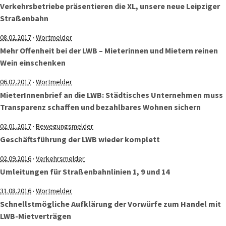
Verkehrsbetriebe präsentieren die XL, unsere neue Leipziger
Straßenbahn
·
08.02.2017
Wortmelder
Mehr Offenheit bei der LWB – Mieterinnen und Mietern reinen
Wein einschenken
·
06.02.2017
Wortmelder
MieterInnenbrief an die LWB: Städtisches Unternehmen muss
Transparenz schaffen und bezahlbares Wohnen sichern
·
02.01.2017
Bewegungsmelder
Geschäftsführung der LWB wieder komplett
·
02.09.2016
Verkehrsmelder
Umleitungen für Straßenbahnlinien 1, 9 und 14
·
31.08.2016
Wortmelder
Schnellstmögliche Aufklärung der Vorwürfe zum Handel mit
LWB-Mietverträgen