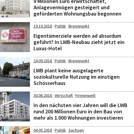
9 Millionen Euro erwirtschaftet,
Anlagevermögen gesteigert und
geförderten Wohnungsbau begonnen
·
·
19.10.2018
Politik
Brennpunkt
Eigentümerziele werden ad absurdum
geführt? In LWB-Neubau zieht jetzt ein
Luxus-Hotel
·
·
24.09.2018
Politik
Brennpunkt
LWB plant keine ausgelagerte
soziokulturelle Nutzung im einstigen
Schösserhaus
·
·
30.06.2018
Wirtschaft
Firmenwelt
In den nächsten vier Jahren will die LWB
rund 200 Millionen Euro in den Bau von
mehr als 1.000 Wohnungen investieren
·
·
04.05.2018
Politik
Sachsen