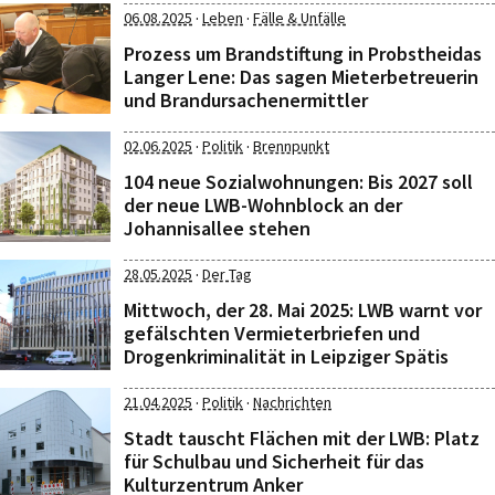
·
·
06.08.2025
Leben
Fälle & Unfälle
Prozess um Brandstiftung in Probstheidas
Langer Lene: Das sagen Mieterbetreuerin
und Brandursachenermittler
·
·
02.06.2025
Politik
Brennpunkt
104 neue Sozialwohnungen: Bis 2027 soll
der neue LWB-Wohnblock an der
Johannisallee stehen
·
28.05.2025
Der Tag
Mittwoch, der 28. Mai 2025: LWB warnt vor
gefälschten Vermieterbriefen und
Drogenkriminalität in Leipziger Spätis
·
·
21.04.2025
Politik
Nachrichten
Stadt tauscht Flächen mit der LWB: Platz
für Schulbau und Sicherheit für das
Kulturzentrum Anker