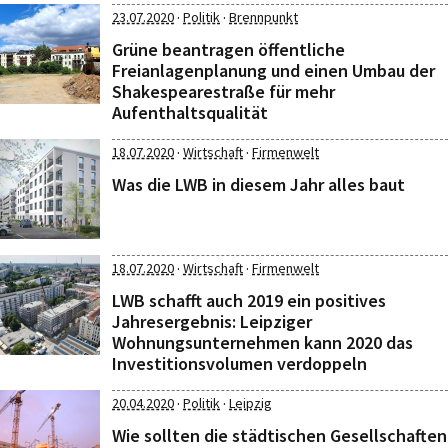
·
·
23.07.2020
Politik
Brennpunkt
Grüne beantragen öffentliche
Freianlagenplanung und einen Umbau der
Shakespearestraße für mehr
Aufenthaltsqualität
·
·
18.07.2020
Wirtschaft
Firmenwelt
Was die LWB in diesem Jahr alles baut
·
·
18.07.2020
Wirtschaft
Firmenwelt
LWB schafft auch 2019 ein positives
Jahresergebnis: Leipziger
Wohnungsunternehmen kann 2020 das
Investitionsvolumen verdoppeln
·
·
20.04.2020
Politik
Leipzig
Wie sollten die städtischen Gesellschaften