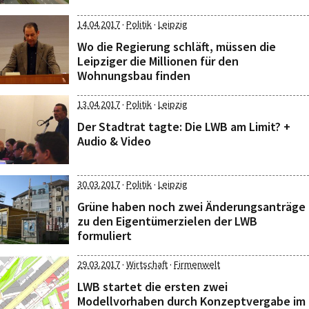
·
·
14.04.2017
Politik
Leipzig
Wo die Regierung schläft, müssen die
Leipziger die Millionen für den
Wohnungsbau finden
·
·
13.04.2017
Politik
Leipzig
Der Stadtrat tagte: Die LWB am Limit? +
Audio & Video
·
·
30.03.2017
Politik
Leipzig
Grüne haben noch zwei Änderungsanträge
zu den Eigentümerzielen der LWB
formuliert
·
·
29.03.2017
Wirtschaft
Firmenwelt
LWB startet die ersten zwei
Modellvorhaben durch Konzeptvergabe im