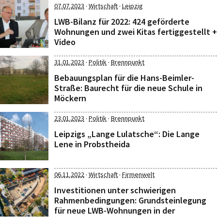
·
·
07.07.2023
Wirtschaft
Leipzig
LWB-Bilanz für 2022: 424 geförderte
Wohnungen und zwei Kitas fertiggestellt +
Video
·
·
31.01.2023
Politik
Brennpunkt
Bebauungsplan für die Hans-Beimler-
Straße: Baurecht für die neue Schule in
Möckern
·
·
23.01.2023
Politik
Brennpunkt
Leipzigs „Lange Lulatsche“: Die Lange
Lene in Probstheida
·
·
06.11.2022
Wirtschaft
Firmenwelt
Investitionen unter schwierigen
Rahmenbedingungen: Grundsteinlegung
für neue LWB-Wohnungen in der