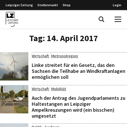
Leipziger Zeitung
Stellenmarkt
Shop
Login
Leipziger Zeitung
Tag:
14. April 2017
·
Wirtschaft
Metropolregion
Linke streitet für ein Gesetz, das den
Sachsen die Teilhabe an Windkraftanlagen
ermöglichen soll
·
Wirtschaft
Mobilität
Auch der Antrag des Jugendparlaments zu
Haltestangen an Leipziger
Ampelkreuzungen wird (ein bisschen)
umgesetzt