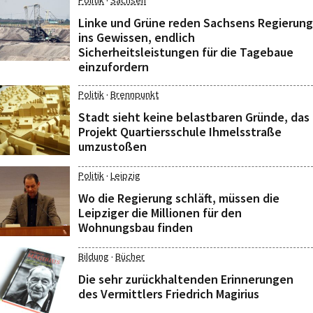
·
Politik
Sachsen
Linke und Grüne reden Sachsens Regierung
ins Gewissen, endlich
Sicherheitsleistungen für die Tagebaue
einzufordern
·
Politik
Brennpunkt
Stadt sieht keine belastbaren Gründe, das
Projekt Quartiersschule Ihmelsstraße
umzustoßen
·
Politik
Leipzig
Wo die Regierung schläft, müssen die
Leipziger die Millionen für den
Wohnungsbau finden
·
Bildung
Bücher
Die sehr zurückhaltenden Erinnerungen
des Vermittlers Friedrich Magirius