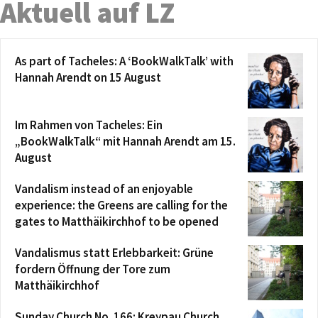
Aktuell auf LZ
As part of Tacheles: A ‘BookWalkTalk’ with
Hannah Arendt on 15 August
Im Rahmen von Tacheles: Ein
„BookWalkTalk“ mit Hannah Arendt am 15.
August
Vandalism instead of an enjoyable
experience: the Greens are calling for the
gates to Matthäikirchhof to be opened
Vandalismus statt Erlebbarkeit: Grüne
fordern Öffnung der Tore zum
Matthäikirchhof
Sunday Church No. 166: Kreypau Church