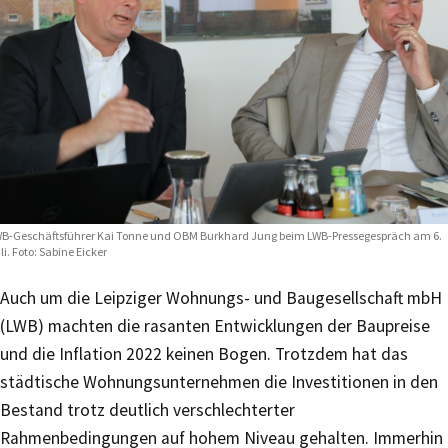
B-Geschäftsführer Kai Tonne und OBM Burkhard Jung beim LWB-Pressegespräch am 6.
li. Foto: Sabine Eicker
Auch um die Leipziger Wohnungs- und Baugesellschaft mbH
(LWB) machten die rasanten Entwicklungen der Baupreise
und die Inflation 2022 keinen Bogen. Trotzdem hat das
städtische Wohnungsunternehmen die Investitionen in den
Bestand trotz deutlich verschlechterter
Rahmenbedingungen auf hohem Niveau gehalten. Immerhin