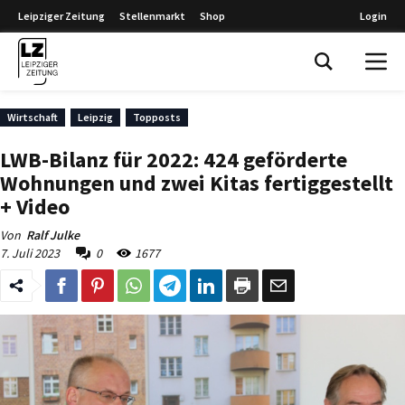
Leipziger Zeitung
Stellenmarkt
Shop
Login
Leipziger Zeitung
Wirtschaft
Leipzig
Topposts
LWB-Bilanz für 2022: 424 geförderte
Wohnungen und zwei Kitas fertiggestellt
+ Video
Von
Ralf Julke
7. Juli 2023
0
1677