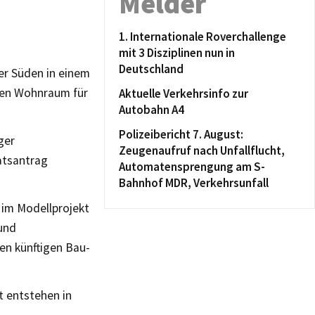
Melder
1. Internationale Roverchallenge
mit 3 Disziplinen nun in
Deutschland
er Süden in einem
ren Wohnraum für
Aktuelle Verkehrsinfo zur
Autobahn A4
Polizeibericht 7. August:
ger
Zeugenaufruf nach Unfallflucht,
atsantrag
Automatensprengung am S-
Bahnhof MDR, Verkehrsunfall
im Modellprojekt
und
en künftigen Bau-
t entstehen in