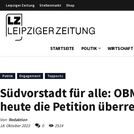
Leipziger Zeitung
Stellenmarkt
Shop
Leipziger Zeitung
STARTSEITE
POLITIK
WIRTSCHAFT
Politik
Engagement
Topposts
Südvorstadt für alle: 
heute die Petition überr
Von
Redaktion
18. Oktober 2023
0
2514