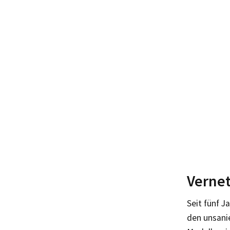
Verne
Seit fünf J
den unsani