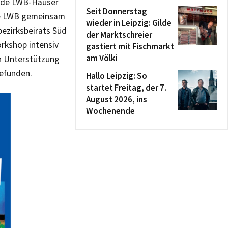
ende LWB-Häuser
Seit Donnerstag
die LWB gemeinsam
wieder in Leipzig: Gilde
bezirksbeirats Süd
der Marktschreier
orkshop intensiv
gastiert mit Fischmarkt
am Völki
on Unterstützung
efunden.
Hallo Leipzig: So
startet Freitag, der 7.
August 2026, ins
Wochenende