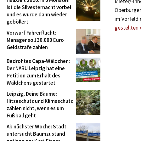
Halbzeit 2026: In 6 Monaten
Mieter/-in
ist die Silvesternacht vorbei
Oberbürger
und es wurde dann wieder
im Vorfeld
geböllert
gestellten 
Vorwurf Fahrerflucht:
Manager soll 30.000 Euro
Geldstrafe zahlen
Bedrohtes Capa-Wäldchen:
Der NABU Leipzig hat eine
Petition zum Erhalt des
Wäldchens gestartet
Leipzig, Deine Bäume:
Hitzeschutz und Klimaschutz
zählen nicht, wenn es um
Fußball geht
Ab nächster Woche: Stadt
untersucht Baumzustand