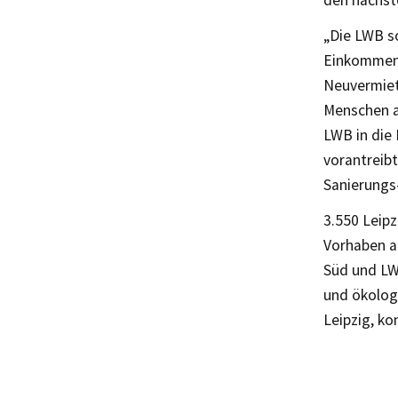
den nächst
„Die LWB s
Einkommen l
Neuvermiet
Menschen a
LWB in die 
vorantreib
Sanierungs
3.550 Leipz
Vorhaben au
Süd und LWB
und ökolog
Leipzig, k