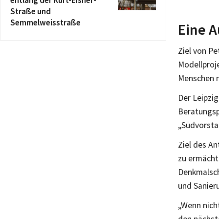
entlang der Kurt-Eisner-
Straße und
Semmelweisstraße
Eine A
Ziel von P
Modellproj
Menschen m
Der Leipzi
Beratungsp
„Südvorstad
Ziel des An
zu ermächt
Denkmalsch
und Sanier
„Wenn nich