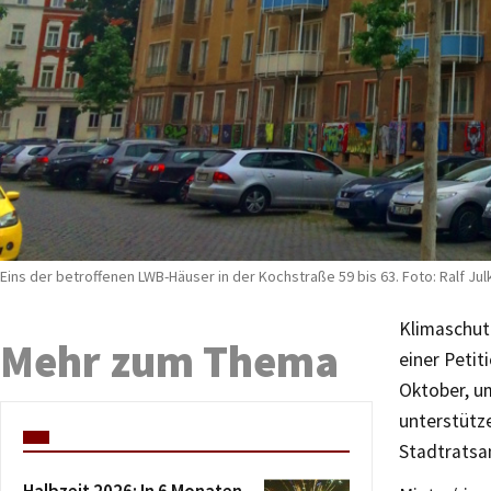
Eins der betroffenen LWB-Häuser in der Kochstraße 59 bis 63. Foto: Ralf Jul
Klimaschut
Mehr zum Thema
einer Petit
Oktober, u
unterstütze
Stadtratsa