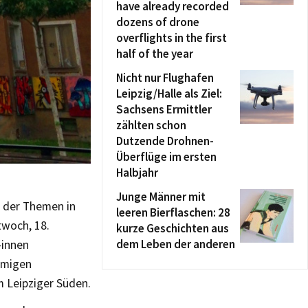
have already recorded
dozens of drone
overflights in the first
half of the year
Nicht nur Flughafen
Leipzig/Halle als Ziel:
Sachsens Ermittler
zählten schon
Dutzende Drohnen-
Überflüge im ersten
Halbjahr
Junge Männer mit
 der Themen in
leeren Bierflaschen: 28
twoch, 18.
kurze Geschichten aus
dem Leben der anderen
-innen
namigen
 Leipziger Süden.