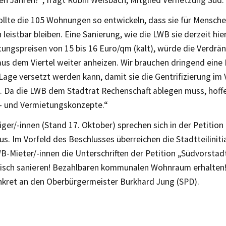
en Jahren?“, fragt Robin Weisbach, Mitglied Vernetzung Süd.
ollte die 105 Wohnungen so entwickeln, dass sie für Mensch
eistbar bleiben. Eine Sanierung, wie die LWB sie derzeit hier
ungspreisen von 15 bis 16 Euro/qm (kalt), würde die Verdrä
us dem Viertel weiter anheizen. Wir brauchen dringend eine 
Lage versetzt werden kann, damit sie die Gentrifizierung im V
t. Da die LWB dem Stadtrat Rechenschaft ablegen muss, hoffe
- und Vermietungskonzepte.“
iger/-innen (Stand 17. Oktober) sprechen sich in der Petition 
s. Im Vorfeld des Beschlusses überreichen die Stadtteilinit
-Mieter/-innen die Unterschriften der Petition „Südvorstadt 
isch sanieren! Bezahlbaren kommunalen Wohnraum erhalten!
onkret an den Oberbürgermeister Burkhard Jung (SPD).