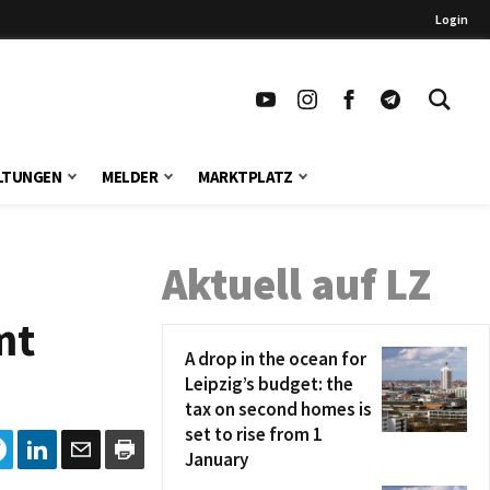
Login
LTUNGEN
MELDER
MARKTPLATZ
Aktuell auf LZ
mt
A drop in the ocean for
Leipzig’s budget: the
tax on second homes is
set to rise from 1
January