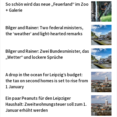
So schön wird das neue „Feuerland“ im Zoo
+ Galerie
Bilger and Rainer: Two federal ministers,
the ‘weather’ and light-hearted remarks
Bilger und Rainer: Zwei Bundesminister, das
„Wetter“ und lockere Sprüche
A drop in the ocean for Leipzig’s budget:
the tax on second homes is set to rise from
1 January
Ein paar Peanuts für den Leipziger
Haushalt: Zweitwohnungsteuer soll zum 1.
Januar erhöht werden