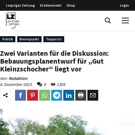
Leipziger Zeitung
Stellenmarkt
Shop
Login
Leipziger Zeitung
Politik
Brennpunkt
Topposts
Zwei Varianten für die Diskussion:
Bebauungsplanentwurf für „Gut
Kleinzschocher“ liegt vor
Von
Redaktion
6. Dezember 2023
0
1304