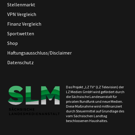
Stellenmarkt
VPN Vergleich
Finanz Vergleich
Sportwetten
Shop
Haftungsausschluss/Disclaimer
Datenschutz
Das Projekt „LZ TV“ (LZ Television) der
LZ Medien GmbH wird gefördert durch
die Sächsische Landesanstalt für
privaten Rundfunk und neue Medien.
Diese Maßnahme wird mitfinanziert
durch Steuermittel auf Grundlage des
vom Sächsischen Landtag
beschlossenen Haushaltes.