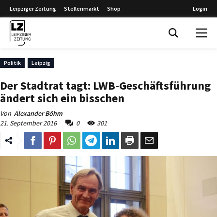
Leipziger Zeitung
Stellenmarkt
Shop
Login
Leipziger Zeitung
Politik
Leipzig
Der Stadtrat tagt: LWB-Geschäftsführung
ändert sich ein bisschen
Von
Alexander Böhm
21. September 2016
0
301