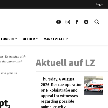
Login
LTUNGEN
MELDER
MARKTPLATZ
en. Es handelt sich
Aktuell auf LZ
te der namentlich
 sich gern an
Thursday, 6 August
2026: Rescue operation
on Nikolaistraße and
appeal for witnesses
pt,
regarding possible
animal cruelty