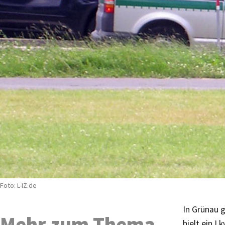
Foto: L-IZ.de
In Grünau 
Mehr zum Thema
hielt ein L