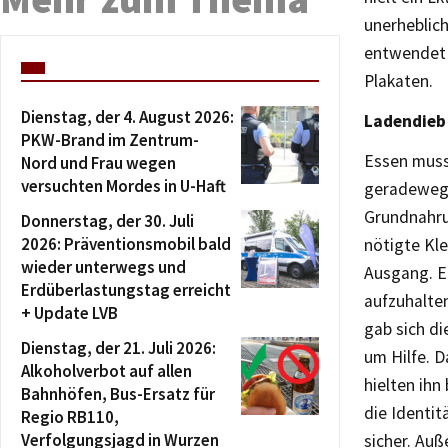
unerheblic
entwendet +
Plakaten.
Dienstag, der 4. August 2026:
Ladendieb
PKW-Brand im Zentrum-
Essen muss
Nord und Frau wegen
versuchten Mordes in U-Haft
geradewegs 
Grundnahru
Donnerstag, der 30. Juli
2026: Präventionsmobil bald
nötigte Kl
wieder unterwegs und
Ausgang. Ei
Erdüberlastungstag erreicht
aufzuhalten
+ Update LVB
gab sich di
Dienstag, der 21. Juli 2026:
um Hilfe. D
Alkoholverbot auf allen
hielten ihn
Bahnhöfen, Bus-Ersatz für
die Identi
Regio RB110,
Verfolgungsjagd in Wurzen
sicher. Au