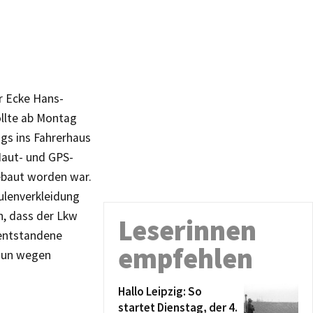
r Ecke Hans-
ollte ab Montag
gs ins Fahrerhaus
Maut- und GPS-
ebaut worden war.
ulenverkleidung
n, dass der Lkw
Leserinnen
 entstandene
empfehlen
 nun wegen
Hallo Leipzig: So
startet Dienstag, der 4.