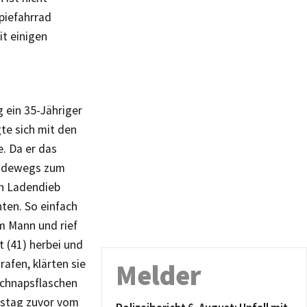
piefahrrad
it einigen
 ein 35-Jähriger
te sich mit den
. Da er das
eradewegs zum
en Ladendieb
hten. So einfach
em Mann und rief
t (41) herbei und
rafen, klärten sie
Melder
Schnapsflaschen
rstag zuvor vom