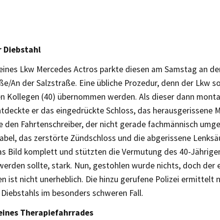
r Diebstahl
 eines Lkw Mercedes Actros parkte diesen am Samstag an de
ße/An der Salzstraße. Eine übliche Prozedur, denn der Lkw s
en Kollegen (40) übernommen werden. Als dieser dann monta
entdeckte er das eingedrückte Schloss, das herausgerissene 
e den Fahrtenschreiber, der nicht gerade fachmännisch umg
Kabel, das zerstörte Zündschloss und die abgerissene Lenksä
s Bild komplett und stützten die Vermutung des 40-Jährige
werden sollte, stark. Nun, gestohlen wurde nichts, doch der
 ist nicht unerheblich. Die hinzu gerufene Polizei ermittelt
 Diebstahls im besonders schweren Fall.
eines Therapiefahrrades