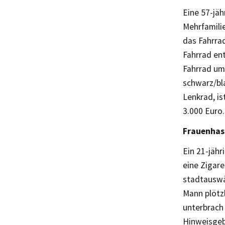
Eine 57-jäh
Mehrfamilie
das Fahrrad
Fahrrad en
Fahrrad um
schwarz/bl
Lenkrad, is
3.000 Euro.
Frauenhas
Ein 21-jäh
eine Zigar
stadtauswär
Mann plötz
unterbrach 
Hinweisgeb