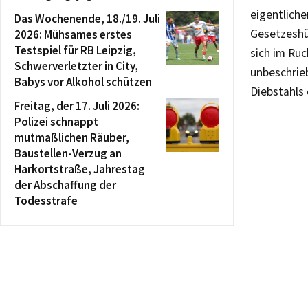
eigentlich
Das Wochenende, 18./19. Juli
Gesetzeshü
2026: Mühsames erstes
Testspiel für RB Leipzig,
sich im Ru
Schwerverletzter in City,
unbeschrie
Babys vor Alkohol schützen
Diebstahls 
Freitag, der 17. Juli 2026:
Polizei schnappt
mutmaßlichen Räuber,
Baustellen-Verzug an
Harkortstraße, Jahrestag
der Abschaffung der
Todesstrafe