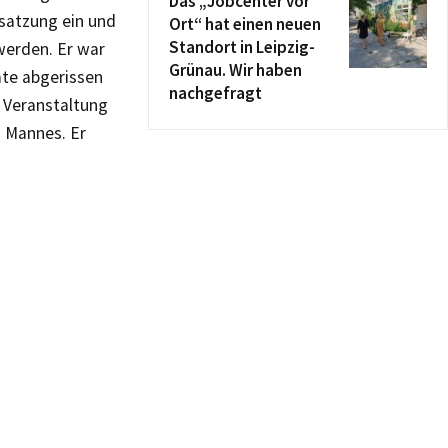
Das „Jobcenter vor
satzung ein und
Ort“ hat einen neuen
Standort in Leipzig-
werden. Er war
Grünau. Wir haben
ate abgerissen
nachgefragt
e Veranstaltung
s Mannes. Er