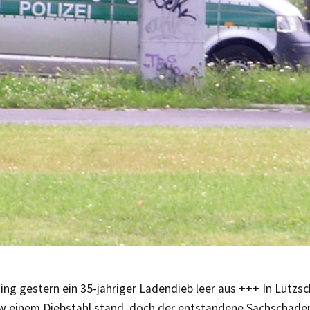
ging gestern ein 35-jähriger Ladendieb leer aus +++ In Lütz
kw einem Diebstahl stand, doch der entstandene Sachschaden