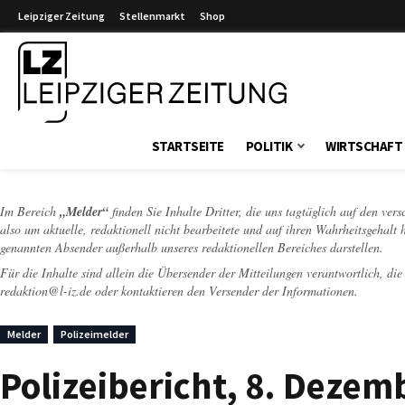
Leipziger Zeitung
Stellenmarkt
Shop
Leipziger Zeitung
STARTSEITE
POLITIK
WIRTSCHAFT
Im Bereich
„Melder“
finden Sie Inhalte Dritter, die uns tagtäglich auf den ver
also um aktuelle, redaktionell nicht bearbeitete und auf ihren Wahrheitsgehalt 
genannten Absender außerhalb unseres redaktionellen Bereiches darstellen.
Für die Inhalte sind allein die Übersender der Mitteilungen verantwortlich, di
redaktion@l-iz.de
oder kontaktieren den Versender der Informationen.
Melder
Polizeimelder
Polizeibericht, 8. Deze