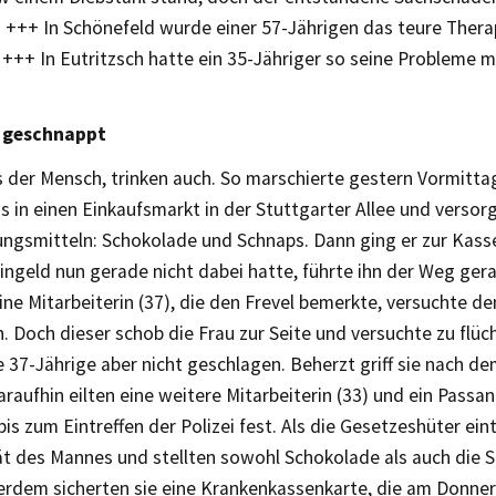
h +++ In Schönefeld wurde einer 57-Jährigen das teure Thera
++ In Eutritzsch hatte ein 35-Jähriger so seine Probleme m
 geschnappt
 der Mensch, trinken auch. So marschierte gestern Vormittag
in einen Einkaufsmarkt in der Stuttgarter Allee und versorg
ngsmitteln: Schokolade und Schnaps. Dann ging er zur Kasse
eingeld nun gerade nicht dabei hatte, führte ihn der Weg g
ne Mitarbeiterin (37), die den Frevel bemerkte, versuchte d
. Doch dieser schob die Frau zur Seite und versuchte zu flüc
e 37-Jährige aber nicht geschlagen. Beherzt griff sie nach d
araufhin eilten eine weitere Mitarbeiterin (33) und ein Passan
 bis zum Eintreffen der Polizei fest. Als die Gesetzeshüter eint
tät des Mannes und stellten sowohl Schokolade als auch die 
ßerdem sicherten sie eine Krankenkassenkarte, die am Donne