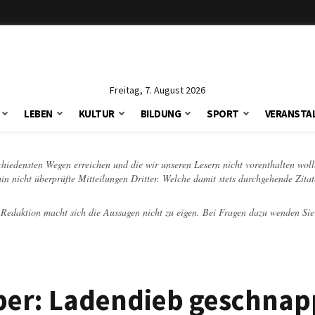
Freitag, 7. August 2026
LEBEN
KULTUR
BILDUNG
SPORT
VERANSTA
schiedensten Wegen erreichen und die wir unseren Lesern nicht vorenthalten woll
hin nicht überprüfte Mitteilungen Dritter. Welche damit stets durchgehende Zita
e Redaktion macht sich die Aussagen nicht zu eigen. Bei Fragen dazu wenden Sie
mber: Ladendieb geschnap