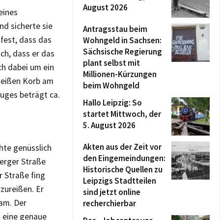
August 2026
 eines
nd sicherte sie
Antragsstau beim
 fest, dass das
Wohngeld in Sachsen:
Sächsische Regierung
ch, dass er das
plant selbst mit
ch dabei um ein
Millionen-Kürzungen
 weißen Korb am
beim Wohngeld
euges beträgt ca.
Hallo Leipzig: So
startet Mittwoch, der
5. August 2026
Akten aus der Zeit vor
hte genüsslich
den Eingemeindungen:
berger Straße
Historische Quellen zu
r Straße fing
Leipzigs Stadtteilen
zureißen. Er
sind jetzt online
kam. Der
recherchierbar
h eine genaue