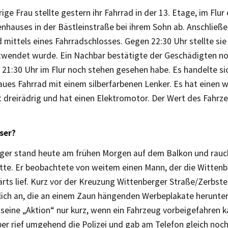
rige Frau stellte gestern ihr Fahrrad in der 13. Etage, im Flur
nhauses in der Bästleinstraße bei ihrem Sohn ab. Anschließe
 mittels eines Fahrradschlosses. Gegen 22:30 Uhr stellte sie
twendet wurde. Ein Nachbar bestätigte der Geschädigten no
 21:30 Uhr im Flur noch stehen gesehen habe. Es handelte si
aues Fahrrad mit einem silberfarbenen Lenker. Es hat einen
t dreirädrig und hat einen Elektromotor. Der Wert des Fahrz
ser?
riger stand heute am frühen Morgen auf dem Balkon und rauc
ette. Er beobachtete von weitem einen Mann, der die Witten
ts lief. Kurz vor der Kreuzung Wittenberger Straße/Zerbste
lich an, die an einem Zaun hängenden Werbeplakate herunter
seine „Aktion“ nur kurz, wenn ein Fahrzeug vorbeigefahren 
er rief umgehend die Polizei und gab am Telefon gleich noc