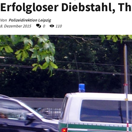
Erfolgloser Diebstahl, 
Von
Polizeidirektion Leipzig
8. Dezember 2015
0
110