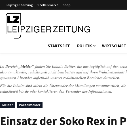
Leipziger Zeitung
Stellenmarkt
Shop
Leipziger Zeitung
STARTSEITE
POLITIK
WIRTSCHAFT
Im Bereich
„Melder“
finden Sie Inhalte Dritter, die uns tagtäglich auf den ver
also um aktuelle, redaktionell nicht bearbeitete und auf ihren Wahrheitsgehalt 
genannten Absender außerhalb unseres redaktionellen Bereiches darstellen.
Für die Inhalte sind allein die Übersender der Mitteilungen verantwortlich, di
redaktion@l-iz.de
oder kontaktieren den Versender der Informationen.
Melder
Polizeimelder
Einsatz der Soko Rex in