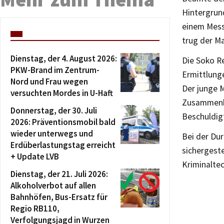
Hintergrun
einem Mess
trug der M
Dienstag, der 4. August 2026:
Die Soko R
PKW-Brand im Zentrum-
Ermittlung
Nord und Frau wegen
Der junge M
versuchten Mordes in U-Haft
Zusammenha
Donnerstag, der 30. Juli
Beschuldigt
2026: Präventionsmobil bald
wieder unterwegs und
Bei der Du
Erdüberlastungstag erreicht
sichergeste
+ Update LVB
Kriminalte
Dienstag, der 21. Juli 2026:
Alkoholverbot auf allen
Bahnhöfen, Bus-Ersatz für
Regio RB110,
Verfolgungsjagd in Wurzen