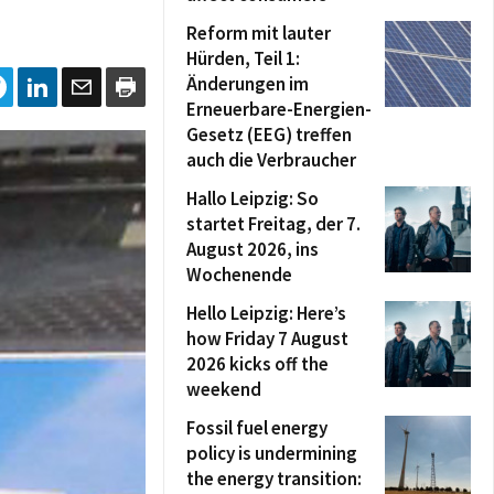
Reform mit lauter
Hürden, Teil 1:
Änderungen im
Erneuerbare-Energien-
Gesetz (EEG) treffen
auch die Verbraucher
Hallo Leipzig: So
startet Freitag, der 7.
August 2026, ins
Wochenende
Hello Leipzig: Here’s
how Friday 7 August
2026 kicks off the
weekend
Fossil fuel energy
policy is undermining
the energy transition: