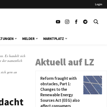
Login
LTUNGEN
MELDER
MARKTPLATZ
en. Es handelt sich
Aktuell auf LZ
te der namentlich
 sich gern an
Reform fraught with
obstacles, Part 1:
Changes to the
Renewable Energy
rdacht
Sources Act (EEG) also
affect consumers