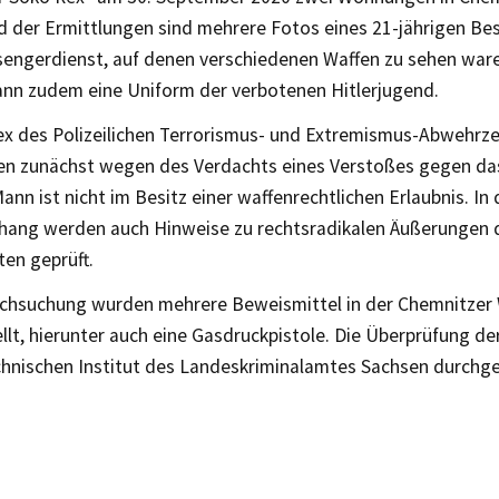
d der Ermittlungen sind mehrere Fotos eines 21-jährigen Bes
engerdienst, auf denen verschiedenen Waffen zu sehen ware
ann zudem eine Uniform der verbotenen Hitlerjugend.
ex des Polizeilichen Terrorismus- und Extremismus-Abwehrze
en zunächst wegen des Verdachts eines Verstoßes gegen da
ann ist nicht im Besitz einer waffenrechtlichen Erlaubnis. In
ng werden auch Hinweise zu rechtsradikalen Äußerungen 
en geprüft.
rchsuchung wurden mehrere Beweismittel in der Chemnitze
llt, hierunter auch eine Gasdruckpistole. Die Überprüfung de
chnischen Institut des Landeskriminalamtes Sachsen durchge