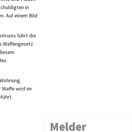
chuldigten in
n. Auf einem Bild
ntrums führt die
s Waffengesetz.
 diesem
des
r Wohnung
r Waffe wird im
führt.
Melder