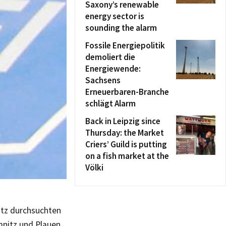
Saxony’s renewable
energy sector is
sounding the alarm
Fossile Energiepolitik
demoliert die
Energiewende:
Sachsens
Erneuerbaren-Branche
schlägt Alarm
Back in Leipzig since
Thursday: the Market
Criers’ Guild is putting
on a fish market at the
Völki
itz durchsuchten
nitz und Plauen.