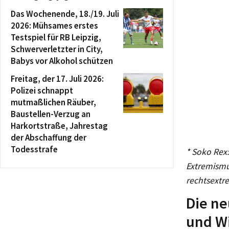
Das Wochenende, 18./19. Juli
2026: Mühsames erstes
Testspiel für RB Leipzig,
Schwerverletzter in City,
Babys vor Alkohol schützen
Freitag, der 17. Juli 2026:
Polizei schnappt
mutmaßlichen Räuber,
Baustellen-Verzug an
Harkortstraße, Jahrestag
der Abschaffung der
Todesstrafe
* Soko Rex
Extremism
rechtsextre
Die ne
und W