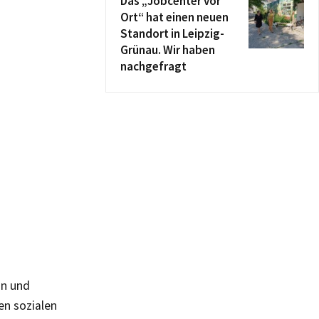
Das „Jobcenter vor
Ort“ hat einen neuen
Standort in Leipzig-
Grünau. Wir haben
nachgefragt
nn und
en sozialen