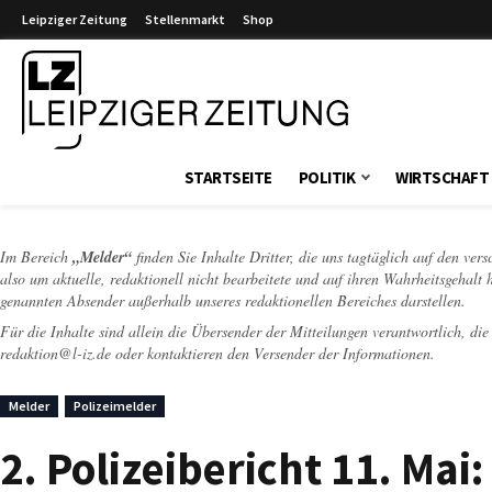
Leipziger Zeitung
Stellenmarkt
Shop
Leipziger Zeitung
STARTSEITE
POLITIK
WIRTSCHAFT
Im Bereich
„Melder“
finden Sie Inhalte Dritter, die uns tagtäglich auf den ver
also um aktuelle, redaktionell nicht bearbeitete und auf ihren Wahrheitsgehalt 
genannten Absender außerhalb unseres redaktionellen Bereiches darstellen.
Für die Inhalte sind allein die Übersender der Mitteilungen verantwortlich, di
redaktion@l-iz.de
oder kontaktieren den Versender der Informationen.
Melder
Polizeimelder
2. Polizeibericht 11. Ma