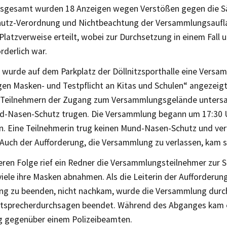
nsgesamt wurden 18 Anzeigen wegen Verstößen gegen die S
utz-Verordnung und Nichtbeachtung der Versammlungsaufla
latzverweise erteilt, wobei zur Durchsetzung in einem Fall 
rderlich war.
wurde auf dem Parkplatz der Döllnitzsporthalle eine Vers
n Masken- und Testpflicht an Kitas und Schulen“ angezeigt.
 Teilnehmern der Zugang zum Versammlungsgelände untersa
d-Nasen-Schutz trugen. Die Versammlung begann um 17:30 U
n. Eine Teilnehmerin trug keinen Mund-Nasen-Schutz und ve
Auch der Aufforderung, die Versammlung zu verlassen, kam si
eren Folge rief ein Redner die Versammlungsteilnehmer zur So
iele ihre Masken abnahmen. Als die Leiterin der Aufforderung
g zu beenden, nicht nachkam, wurde die Versammlung durch 
utsprecherdurchsagen beendet. Während des Abganges kam e
g gegenüber einem Polizeibeamten.