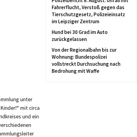
Polizeibericht 6. August: Unfall mit
Fahrerflucht, Verstoß gegen das
Tierschutzgesetz, Polizeieinsatz
im Leipziger Zentrum
Hund bei 30 Grad im Auto
zurückgelassen
Von der Regionalbahn bis zur
Wohnung: Bundespolizei
vollstreckt Durchsuchung nach
Bedrohung mit Waffe
ammlung unter
inder!“ mit circa
ndkreises und ein
verschiedenen
ammlungsleiter