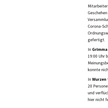
Mitarbeite
Geschehen 
Versammlun
Corona-Sch
Ordnungswi
gefertigt.
In
Grimma
19:00 Uhr b
Meinungsbe
konnte nich
In
Wurzen
20 Personen
und verflü
hier nicht 