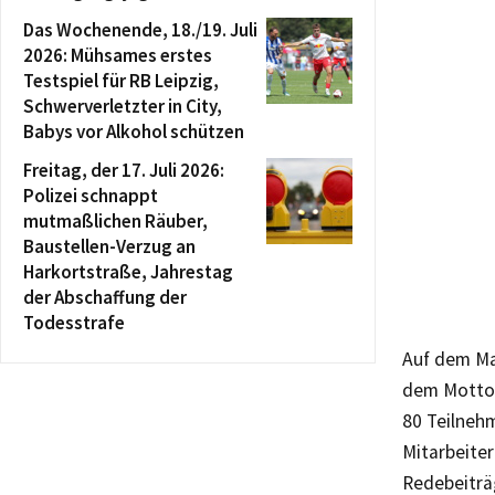
Das Wochenende, 18./19. Juli
2026: Mühsames erstes
Testspiel für RB Leipzig,
Schwerverletzter in City,
Babys vor Alkohol schützen
Freitag, der 17. Juli 2026:
Polizei schnappt
mutmaßlichen Räuber,
Baustellen-Verzug an
Harkortstraße, Jahrestag
der Abschaffung der
Todesstrafe
Auf dem Ma
dem Motto 
80 Teilneh
Mitarbeite
Redebeiträ