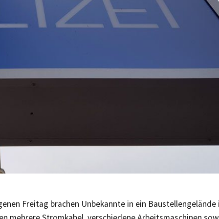
enen Freitag brachen Unbekannte in ein Baustellengelände i
n mehrere Stromkabel, verschiedene Arbeitsmaschinen sow