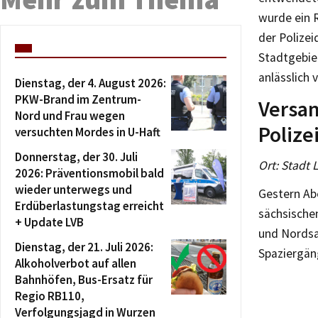
wurde ein 
der Polizei
Stadtgebie
anlässlich
Dienstag, der 4. August 2026:
PKW-Brand im Zentrum-
Versa
Nord und Frau wegen
Polize
versuchten Mordes in U-Haft
Donnerstag, der 30. Juli
Ort: Stadt 
2026: Präventionsmobil bald
wieder unterwegs und
Gestern Abe
Erdüberlastungstag erreicht
sächsischen
+ Update LVB
und Nordsa
Dienstag, der 21. Juli 2026:
Spaziergän
Alkoholverbot auf allen
Bahnhöfen, Bus-Ersatz für
Regio RB110,
Verfolgungsjagd in Wurzen