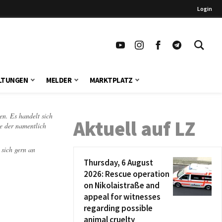
Login
LTUNGEN
MELDER
MARKTPLATZ
en. Es handelt sich
Aktuell auf LZ
te der namentlich
 sich gern an
Thursday, 6 August
2026: Rescue operation
on Nikolaistraße and
appeal for witnesses
regarding possible
animal cruelty