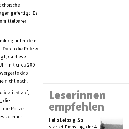
ächsische
gen gefertigt. Es
unmittelbarer
ammlung unter dem
 Durch die Polizei
gt, da diese
hr mit circa 200
rweigerte das
e nicht nach.
Leserinnen
lidarität auf,
, die
empfehlen
die Polizei
s zu einer
Hallo Leipzig: So
startet Dienstag, der 4.