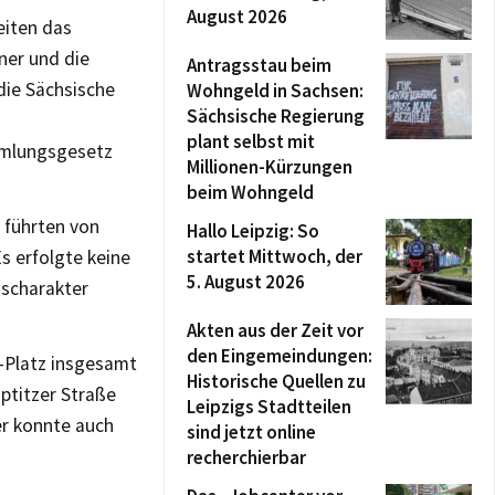
August 2026
eiten das
er und die
Antragsstau beim
die Sächsische
Wohngeld in Sachsen:
Sächsische Regierung
plant selbst mit
mmlungsgesetz
Millionen-Kürzungen
beim Wohngeld
 führten von
Hallo Leipzig: So
startet Mittwoch, der
s erfolgte keine
5. August 2026
scharakter
Akten aus der Zeit vor
den Eingemeindungen:
-Platz insgesamt
Historische Quellen zu
ptitzer Straße
Leipzigs Stadtteilen
er konnte auch
sind jetzt online
recherchierbar