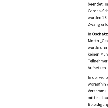
beendet. I
Corona-Sch
wurden 16 P
Zwang erfo
In
Oschatz
Motto „Gege
wurde drei
keinen Mun
Teilnehmer
Aufsetzen. 
In der weit
woraufhin v
Versammlun
mittels La
Beleidigun