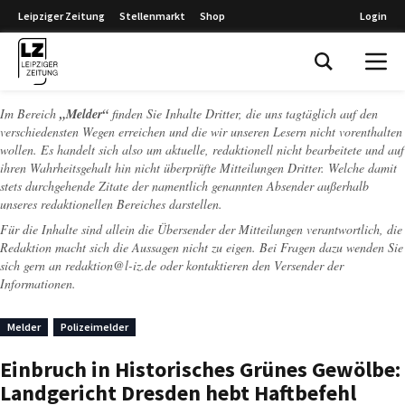
Leipziger Zeitung
Stellenmarkt
Shop
Login
Leipziger Zeitung
Im Bereich
„Melder“
finden Sie Inhalte Dritter, die uns tagtäglich auf den
verschiedensten Wegen erreichen und die wir unseren Lesern nicht vorenthalten
wollen. Es handelt sich also um aktuelle, redaktionell nicht bearbeitete und auf
ihren Wahrheitsgehalt hin nicht überprüfte Mitteilungen Dritter. Welche damit
stets durchgehende Zitate der namentlich genannten Absender außerhalb
unseres redaktionellen Bereiches darstellen.
Für die Inhalte sind allein die Übersender der Mitteilungen verantwortlich, die
Redaktion macht sich die Aussagen nicht zu eigen. Bei Fragen dazu wenden Sie
sich gern an
redaktion@l-iz.de
oder kontaktieren den Versender der
Informationen.
Melder
Polizeimelder
Einbruch in Historisches Grünes Gewölbe:
Landgericht Dresden hebt Haftbefehl