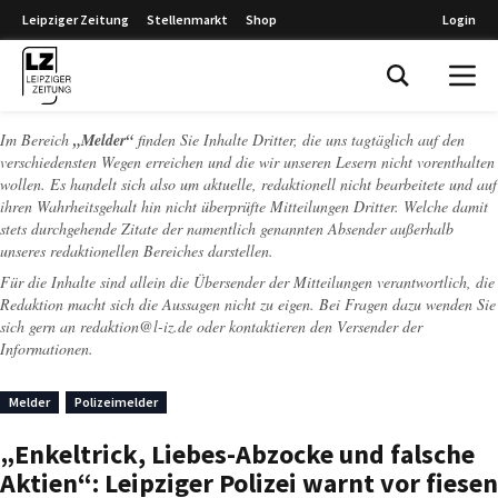
Leipziger Zeitung
Stellenmarkt
Shop
Login
Leipziger Zeitung
Im Bereich
„Melder“
finden Sie Inhalte Dritter, die uns tagtäglich auf den
verschiedensten Wegen erreichen und die wir unseren Lesern nicht vorenthalten
wollen. Es handelt sich also um aktuelle, redaktionell nicht bearbeitete und auf
ihren Wahrheitsgehalt hin nicht überprüfte Mitteilungen Dritter. Welche damit
stets durchgehende Zitate der namentlich genannten Absender außerhalb
unseres redaktionellen Bereiches darstellen.
Für die Inhalte sind allein die Übersender der Mitteilungen verantwortlich, die
Redaktion macht sich die Aussagen nicht zu eigen. Bei Fragen dazu wenden Sie
sich gern an
redaktion@l-iz.de
oder kontaktieren den Versender der
Informationen.
Melder
Polizeimelder
„Enkeltrick, Liebes-Abzocke und falsche
Aktien“: Leipziger Polizei warnt vor fiesen