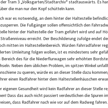
 der Tram 3 „Volksgarten/Stadtarchiv“ stadtauswärts. Es han
über die man nur den Kopf schütteln kann.
ich war es notwendig, an dem hinter der Haltestelle befindl
usperren. Die Fußgänger sollen offensichtlich den Fahrrad
telle hinter der Haltestelle der Tram geführt wird und auf 
 Straßenniveau erreicht. Der Beschilderung zufolge endet d
noch mitten im Haltestellenbereich. Würden Fahrradfahrer re
erten Umleitung folgen wollen, ist es mindestens sehr gefähr
 Bereich des für die Niederflurwagen sehr erhöhten Bordstei
seln. Neben dem üblichen Problem, im spitzen Winkel unfallf
nschiene zu queren, würde es an dieser Stelle dazu kommen,
ahrer einen Radfahrer hinter dem Haltestellenhäuschen erwar
r eigenen Gesundheit wird kein Radfahrer an dieser Stelle 
en! Dass das auch nicht passiert verdeutlichen die Spuren i
weisen, dass Radfahrer nach wie vor auf dem Radweg fahren.