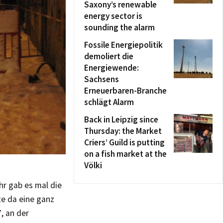
Saxony’s renewable
energy sector is
sounding the alarm
Fossile Energiepolitik
demoliert die
Energiewende:
Sachsens
Erneuerbaren-Branche
schlägt Alarm
Back in Leipzig since
Thursday: the Market
Criers’ Guild is putting
on a fish market at the
Völki
hr gab es mal die
te da eine ganz
, an der