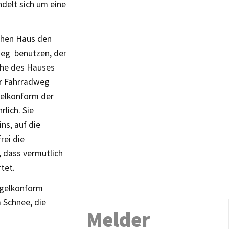
delt sich um eine
ichen Haus den
weg benutzen, der
Höhe des Hauses
er Fahrradweg
gelkonform der
lich. Sie
ns, auf die
rei die
 dass vermutlich
tet.
regelkonform
m Schnee, die
Melder