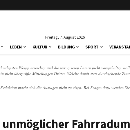
Freitag, 7. August 2026
LEBEN
KULTUR
BILDUNG
SPORT
VERANSTA
schiedensten Wegen erreichen und die wir unseren Lesern nicht vorenthalten woll
hin nicht überprüfte Mitteilungen Dritter. Welche damit stets durchgehende Zita
e Redaktion macht sich die Aussagen nicht zu eigen. Bei Fragen dazu wenden Sie
er unmöglicher Fahrradum