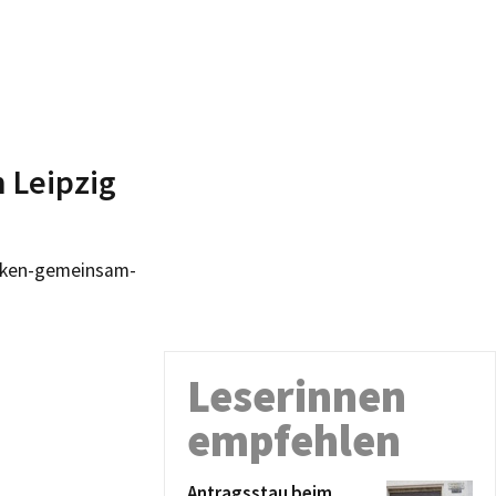
n Leipzig
acken-gemeinsam-
Leserinnen
empfehlen
Antragsstau beim