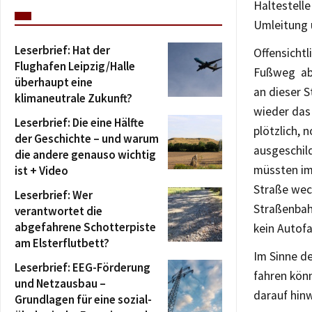
Haltestelle
Umleitung 
Leserbrief: Hat der
Offensichtl
Flughafen Leipzig/Halle
Fußweg abz
überhaupt eine
an dieser S
klimaneutrale Zukunft?
wieder das
Leserbrief: Die eine Hälfte
plötzlich, 
der Geschichte – und warum
ausgeschild
die andere genauso wichtig
müssten im
ist + Video
Straße wech
Leserbrief: Wer
Straßenbah
verantwortet die
abgefahrene Schotterpiste
kein Autof
am Elsterflutbett?
Im Sinne de
Leserbrief: EEG-Förderung
fahren könn
und Netzausbau –
darauf hin
Grundlagen für eine sozial-