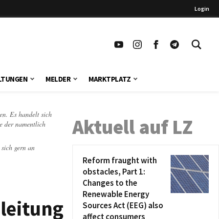
Login
LTUNGEN
MELDER
MARKTPLATZ
en. Es handelt sich
Aktuell auf LZ
te der namentlich
 sich gern an
Reform fraught with
obstacles, Part 1:
Changes to the
Renewable Energy
leitung
Sources Act (EEG) also
affect consumers