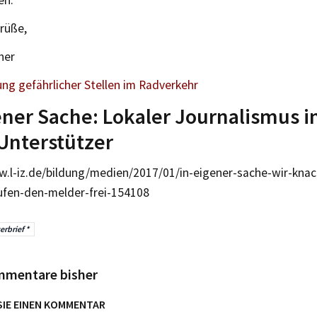
rüße,
her
ng gefährlicher Stellen im Radverkehr
ener Sache: Lokaler Journalismus i
Unterstützer
w.l-iz.de/bildung/medien/2017/01/in-eigener-sache-wir-kn
ufen-den-melder-frei-154108
erbrief *
mmentare bisher
SIE EINEN KOMMENTAR