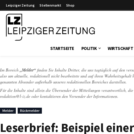
Leipziger Zeitung
Stellenmarkt
Shop
Leipziger Zeitung
STARTSEITE
POLITIK
WIRTSCHAFT
Im Bereich
„Melder“
finden Sie Inhalte Dritter, die uns tagtäglich auf den ver
also um aktuelle, redaktionell nicht bearbeitete und auf ihren Wahrheitsgehalt 
genannten Absender außerhalb unseres redaktionellen Bereiches darstellen.
Für die Inhalte sind allein die Übersender der Mitteilungen verantwortlich, di
redaktion@l-iz.de
oder kontaktieren den Versender der Informationen.
Melder
Rückmelder
Leserbrief: Beispiel ein