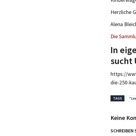
Herzliche G
Alena Bleic
Die Sammlu
In eig
sucht 
https://ww
die-250-ka
TAGS
* Les
Keine Ko
SCHREIBEN 