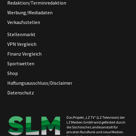
Redaktion/Terminredaktion
Werbung/Mediadaten
Verkaufsstellen
Stellenmarkt
VPN Vergleich
Finanz Vergleich
Sportwetten
Shop
Haftungsausschluss/Disclaimer
Datenschutz
Das Projekt „LZ TV“ (LZ Television) der
LZ Medien GmbH wird gefördert durch
die Sächsische Landesanstalt für
privaten Rundfunk und neue Medien.