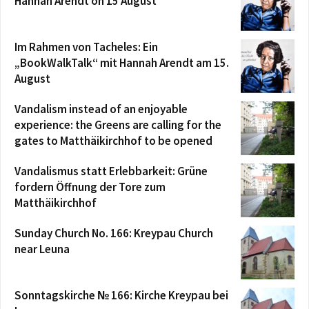
Hannah Arendt on 15 August
Im Rahmen von Tacheles: Ein
„BookWalkTalk“ mit Hannah Arendt am 15.
August
Vandalism instead of an enjoyable
experience: the Greens are calling for the
gates to Matthäikirchhof to be opened
Vandalismus statt Erlebbarkeit: Grüne
fordern Öffnung der Tore zum
Matthäikirchhof
Sunday Church No. 166: Kreypau Church
near Leuna
Sonntagskirche № 166: Kirche Kreypau bei