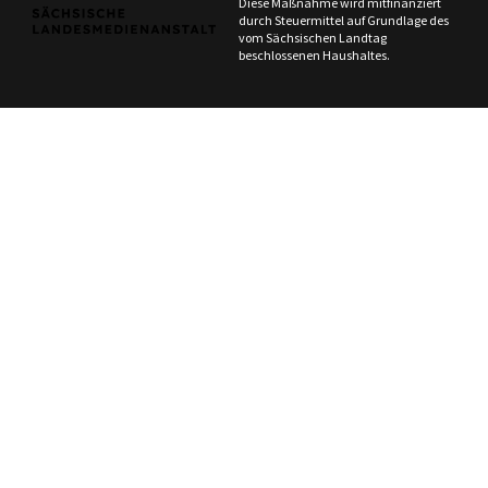
Diese Maßnahme wird mitfinanziert
durch Steuermittel auf Grundlage des
vom Sächsischen Landtag
beschlossenen Haushaltes.