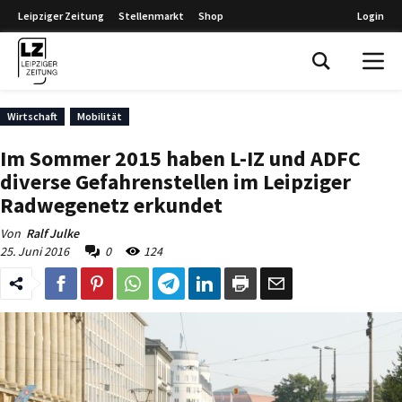
Leipziger Zeitung
Stellenmarkt
Shop
Login
Leipziger Zeitung
Wirtschaft
Mobilität
Im Sommer 2015 haben L-IZ und ADFC
diverse Gefahrenstellen im Leipziger
Radwegenetz erkundet
Von
Ralf Julke
25. Juni 2016
0
124