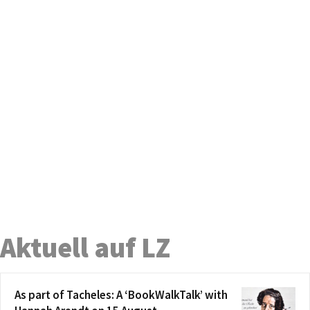
Aktuell auf LZ
As part of Tacheles: A ‘BookWalkTalk’ with