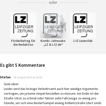
oder
Förderbetrag für
Kombi-Jahresabo
L-IZ Leserclub
die Redaktion
„LZ & L-IZ.de“
Es gibt 5 Kommentare
says:
Stefan
18. August 2015 at 14:28
Gute Idee!
Leider wird das bräsige Verkehrsamt auch hier windige Argumente
vortragen, um ja keine Ampel hinstellen zu müssen. Am Ende ist die
Straße 10cm zu schmal oder fahren zehn Fahrzeuge zu wenig pro
Stunde, um sich eine Bedarfsampel analog Kollwitzstraße (dort sinds