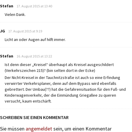
says:
Stefan
17. August 2015 at 13:40
Vielen Dank.
says:
JG
17. August 2015 at 9:19
Licht an oder Augen auf hilft immer.
says:
Stefan
16. August 2015 at 13:22
Ist denn dieser „Kreisel“ überhaupt als Kreisel ausgeschildert
(Verkehrszeichen 215)? (bin selten dort in der Ecke)
Der Nicht-Kreisel in der Tauchnitzstraße ist auch so eine Erfindung
verwirrter Verkehrsplaner, denn auf dem Bypass wird ebenfalls
gebrettert. Der Umbau(??) hat die Gefahrensituation für den Fuß- und
Kinderwagenverkehr, der die Einmündung Griegallee zu queren
versucht, kaum entschärft.
SCHREIBEN SIE EINEN KOMMENTAR
Sie müssen
angemeldet
sein, um einen Kommentar