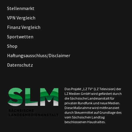
Stellenmarkt
VPN Vergleich
Finanz Vergleich
Sportwetten
Shop
Haftungsausschluss/Disclaimer
Datenschutz
Das Projekt „LZ TV“ (LZ Television) der
LZ Medien GmbH wird gefördert durch
die Sächsische Landesanstalt für
privaten Rundfunk und neue Medien.
Diese Maßnahme wird mitfinanziert
durch Steuermittel auf Grundlage des
vom Sächsischen Landtag
beschlossenen Haushaltes.