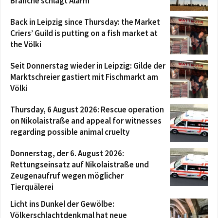
Branche schlägt Alarm
Back in Leipzig since Thursday: the Market
Criers’ Guild is putting on a fish market at
the Völki
Seit Donnerstag wieder in Leipzig: Gilde der
Marktschreier gastiert mit Fischmarkt am
Völki
Thursday, 6 August 2026: Rescue operation
on Nikolaistraße and appeal for witnesses
regarding possible animal cruelty
Donnerstag, der 6. August 2026:
Rettungseinsatz auf Nikolaistraße und
Zeugenaufruf wegen möglicher
Tierquälerei
Licht ins Dunkel der Gewölbe:
Völkerschlachtdenkmal hat neue