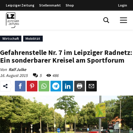
Leipziger Zeitung
Stellenmarkt
Shop
Login
Leipziger Zeitung
Wirtschaft
Mobilität
Gefahrenstelle Nr. 7 im Leipziger Radnetz:
Ein sonderbarer Kreisel am Sportforum
Von
Ralf Julke
16. August 2015
5
486