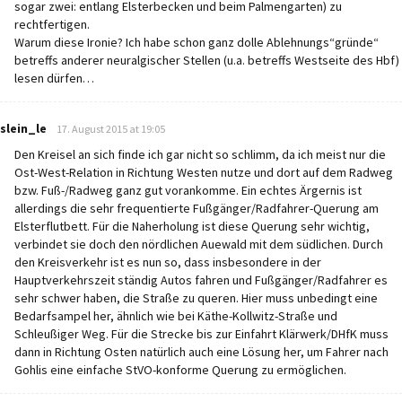
sogar zwei: entlang Elsterbecken und beim Palmengarten) zu
rechtfertigen.
Warum diese Ironie? Ich habe schon ganz dolle Ablehnungs“gründe“
betreffs anderer neuralgischer Stellen (u.a. betreffs Westseite des Hbf)
lesen dürfen…
says:
slein_le
17. August 2015 at 19:05
Den Kreisel an sich finde ich gar nicht so schlimm, da ich meist nur die
Ost-West-Relation in Richtung Westen nutze und dort auf dem Radweg
bzw. Fuß-/Radweg ganz gut vorankomme. Ein echtes Ärgernis ist
allerdings die sehr frequentierte Fußgänger/Radfahrer-Querung am
Elsterflutbett. Für die Naherholung ist diese Querung sehr wichtig,
verbindet sie doch den nördlichen Auewald mit dem südlichen. Durch
den Kreisverkehr ist es nun so, dass insbesondere in der
Hauptverkehrszeit ständig Autos fahren und Fußgänger/Radfahrer es
sehr schwer haben, die Straße zu queren. Hier muss unbedingt eine
Bedarfsampel her, ähnlich wie bei Käthe-Kollwitz-Straße und
Schleußiger Weg. Für die Strecke bis zur Einfahrt Klärwerk/DHfK muss
dann in Richtung Osten natürlich auch eine Lösung her, um Fahrer nach
Gohlis eine einfache StVO-konforme Querung zu ermöglichen.