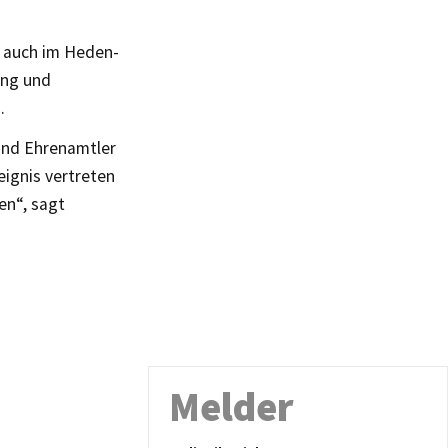
r auch im Heden-
ung und
.
 und Ehrenamtler
eignis vertreten
en“, sagt
Melder