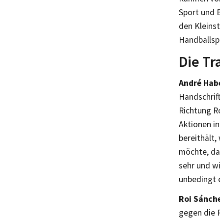
Sport und 
den Kleins
Handballsp
Die T
André Habe
Handschrift
Richtung R
Aktionen in
bereithält,
möchte, da
sehr und wi
unbedingt 
Roi Sánche
gegen die 