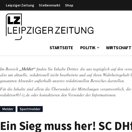
Leipziger Zeitung
Stellenmarkt
Shop
Leipziger Zeitung
STARTSEITE
POLITIK
WIRTSCHAFT
Im Bereich
„Melder“
finden Sie Inhalte Dritter, die uns tagtäglich auf den ver
also um aktuelle, redaktionell nicht bearbeitete und auf ihren Wahrheitsgehalt 
genannten Absender außerhalb unseres redaktionellen Bereiches darstellen.
Für die Inhalte sind allein die Übersender der Mitteilungen verantwortlich, di
redaktion@l-iz.de
oder kontaktieren den Versender der Informationen.
Melder
Sportmelder
Ein Sieg muss her! SC DH