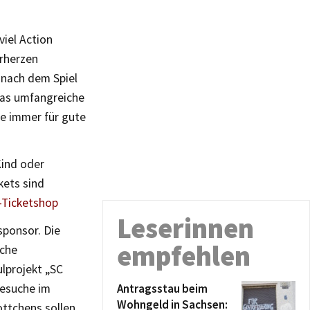
viel Action
erherzen
 nach dem Spiel
das umfangreiche
e immer für gute
Kind oder
kets sind
K-Ticketshop
Leserinnen
sponsor. Die
empfehlen
iche
lprojekt „SC
Besuche im
Antragsstau beim
Wohngeld in Sachsen:
ttchens sollen