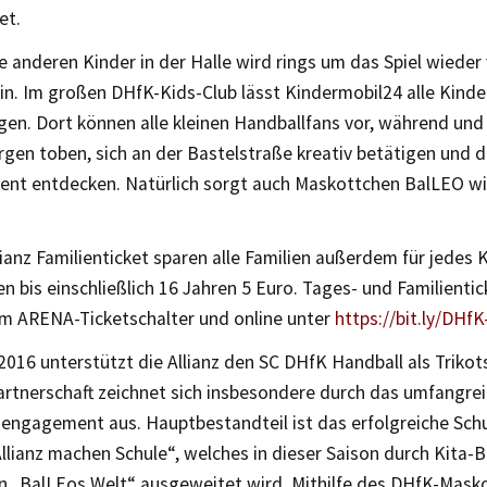
et.
le anderen Kinder in der Halle wird rings um das Spiel wieder 
in. Im großen DHfK-Kids-Club lässt Kindermobil24 alle Kind
gen. Dort können alle kleinen Handballfans vor, während und
rgen toben, sich an der Bastelstraße kreativ betätigen und 
ment entdecken. Natürlich sorgt auch Maskottchen BalLEO wi
ianz Familienticket sparen alle Familien außerdem für jedes 
n bis einschließlich 16 Jahren 5 Euro. Tages- und Familientic
 am ARENA-Ticketschalter und online unter
https://bit.ly/DHf
2016 unterstützt die Allianz den SC DHfK Handball als Trikot
artnerschaft zeichnet sich insbesondere durch das umfangre
ngagement aus. Hauptbestandteil ist das erfolgreiche Schu
llianz machen Schule“, welches in dieser Saison durch Kita-
 „BalLEos Welt“ ausgeweitet wird. Mithilfe des DHfK-Masko