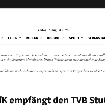
Freitag, 7. August 2026
LEBEN
KULTUR
BILDUNG
SPORT
VERANSTA
schiedensten Wegen erreichen und die wir unseren Lesern nicht vorenthalten woll
hin nicht überprüfte Mitteilungen Dritter. Welche damit stets durchgehende Zita
e Redaktion macht sich die Aussagen nicht zu eigen. Bei Fragen dazu wenden Sie
fK empfängt den TVB Stut