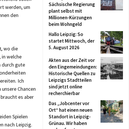
Sächsische Regierung
ert werden, um
plant selbst mit
ihnen den
Millionen-Kürzungen
beim Wohngeld
Hallo Leipzig: So
startet Mittwoch, der
5. August 2026
t, wo die
, in welche
Akten aus der Zeit vor
h durch gute
den Eingemeindungen:
sonderheiten
Historische Quellen zu
Leipzigs Stadtteilen
ereiten. Ich
sind jetzt online
en unsere Chancen
recherchierbar
 braucht es aber
Das „Jobcenter vor
Ort“ hat einen neuen
iden Spielen
Standort in Leipzig-
Grünau. Wir haben
n nach Leipzig.