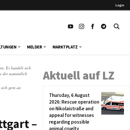
Login
LTUNGEN
MELDER
MARKTPLATZ
en. Es handelt sich
Aktuell auf LZ
te der namentlich
 sich gern an
Thursday, 6 August
2026: Rescue operation
on Nikolaistraße and
appeal for witnesses
tgart –
regarding possible
animal cruelty