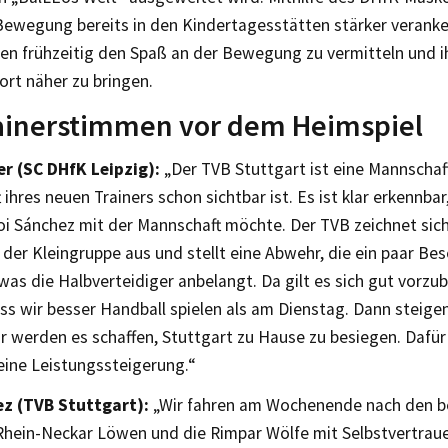
Bewegung bereits in den Kindertagesstätten stärker verank
ten frühzeitig den Spaß an der Bewegung zu vermitteln und 
ort näher zu bringen.
rainerstimmen vor dem Heimspiel
r (SC DHfK Leipzig):
„Der TVB Stuttgart ist eine Mannschaf
 ihres neuen Trainers schon sichtbar ist. Es ist klar erkennbar
oi Sánchez mit der Mannschaft möchte. Der TVB zeichnet sic
 der Kleingruppe aus und stellt eine Abwehr, die ein paar Be
 was die Halbverteidiger anbelangt. Da gilt es sich gut vorzub
ss wir besser Handball spielen als am Dienstag. Dann steig
r werden es schaffen, Stuttgart zu Hause zu besiegen. Dafür
eine Leistungssteigerung.“
z (TVB Stuttgart):
„Wir fahren am Wochenende nach den be
Rhein-Neckar Löwen und die Rimpar Wölfe mit Selbstvertraue