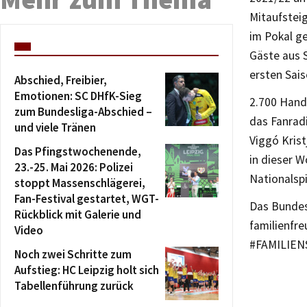
Mitaufstei
im Pokal g
Gäste aus 
ersten Sais
Abschied, Freibier,
Emotionen: SC DHfK-Sieg
2.700 Handb
zum Bundesliga-Abschied –
das Fanrad
und viele Tränen
Viggó Kris
Das Pfingstwochenende,
in dieser 
23.-25. Mai 2026: Polizei
Nationalspi
stoppt Massenschlägerei,
Fan-Festival gestartet, WGT-
Das Bundesl
Rückblick mit Galerie und
familienfr
Video
#FAMILIENS
Noch zwei Schritte zum
Aufstieg: HC Leipzig holt sich
Tabellenführung zurück