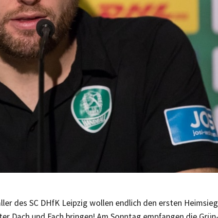
ller des SC DHfK Leipzig wollen endlich den ersten Heimsieg
ter Dach und Fach bringen! Am Sonntag empfangen die Grün