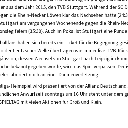
ger aus dem Jahr 2015, den TVB Stuttgart. Während der SC 
egen die Rhein-Neckar Löwen klar das Nachsehen hatte (24:3
Stuttgart am vergangenen Wochenende gegen die Rhein-Nec
onsieg feiern (35:30). Auch im Pokal ist Stuttgart eine Runde
allfans haben sich bereits ein Ticket für die Begegnung ges
io der Leutzscher Welle übertragen wie immer live. TVB-Rüc
tjánsson, dessen Wechsel von Stuttgart nach Leipzig im k
Woche bekanntgegeben wurde, wird das Spiel verpassen. Der i
eler laboriert noch an einer Daumenverletzung.
iga-Heimspiel wird präsentiert von der Allianz Deutschland. 
eundlichen Anwurfzeit sonntags um 16 Uhr steht unter dem 
PIELTAG mit vielen Aktionen für Groß und Klein.