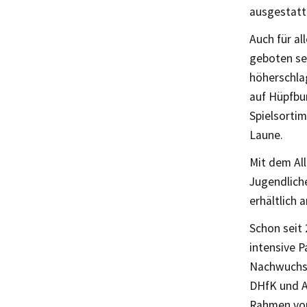
ausgestatt
Auch für al
geboten se
höherschla
auf Hüpfbu
Spielsorti
Laune.
Mit dem All
Jugendliche
erhältlich
Schon seit 
intensive P
Nachwuchse
DHfK und A
Rahmen von