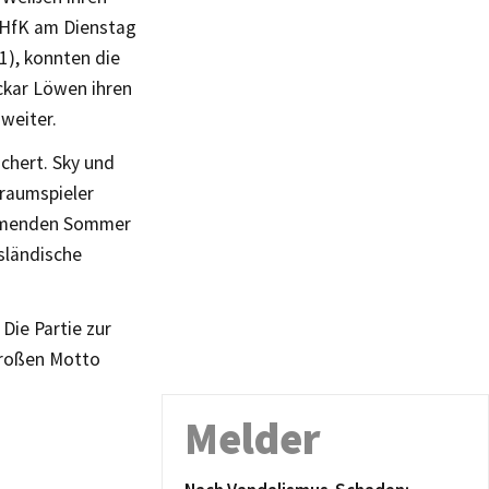
DHfK am Dienstag
1), konnten die
kar Löwen ihren
 weiter.
ichert. Sky und
kraumspieler
ommenden Sommer
sländische
Die Partie zur
großen Motto
Melder