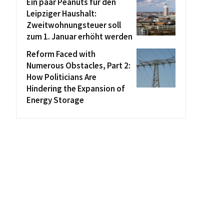
Ein paar Peanuts für den
Leipziger Haushalt:
Zweitwohnungsteuer soll
zum 1. Januar erhöht werden
Reform Faced with
Numerous Obstacles, Part 2:
How Politicians Are
Hindering the Expansion of
Energy Storage