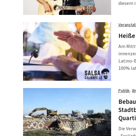
diesem 
Veransta
Heiße 
Am Mittw
innenzen
Latino-B
100% la
Unmenge 
Salsa, B
Latinomu
Politik
B
·
Bebauu
Stadtb
Quarti
Die Verw
„Freilad