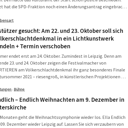
zt hat die SPD-Fraktion noch einen Änderungsantrag eingebracht.
 dem Fokus auf die „Euthanasie“-Verbrechen wurde ein anderer
ungsaspekt aus diesem hundertjährigen Krankenhausgelände
bensart
vergessen.
tützer gesucht: Am 22. und 23. Oktober soll sich
ölkerschlachtdenkmal in ein Lichtkunstwerk
ndeln + Termin verschoben
er endet erst am 24. Oktober. Zumindest in Leipzig. Denn am
de 23. und 24. Oktober zeigen die Festivalmacher von
TIEREN am Völkerschlachtdenkmal ihr ganz besonderes Finale
ursommer 2021 – riesengroß, in künstlerischen Projektionen auf
useite des gewaltigen Denkmals. Denn was dort zu sehen sein
ltungen
Bühne
·
rde in Sommer in zahlreichen Künstler-Werkstätten erarbeitet.
ndlich – Endlich Weihnachten am 9. Dezember in
terskirche
Monaten geht die Weihnachtssymphonie wieder los. Ella Endlich
 09. Dezember wieder Leipzig auf. Lassen Sie sich verzaubern von