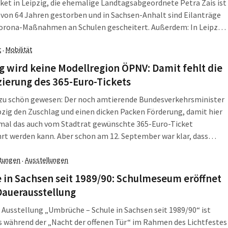
ket in Leipzig, die ehemalige Landtagsabgeordnete Petra Zais ist
 von 64 Jahren gestorben und in Sachsen-Anhalt sind Eilanträge
orona-Maßnahmen an Schulen gescheitert. Außerdem: In Leipzig
le wird am Samstag an Montagsdemonstrationen und
t
Mobilität
·
schlag erinnert. Die LZ fasst zusammen, was am Freitag, dem 8.
2021, in Leipzig, Sachsen und darüber hinaus wichtig war.
g wird keine Modellregion ÖPNV: Damit fehlt die
ierung des 365-Euro-Tickets
 zu schön gewesen: Der noch amtierende Bundesverkehrsminister
pzig den Zuschlag und einen dicken Packen Förderung, damit hier
 mal das auch vom Stadtrat gewünschte 365-Euro-Ticket
rt werden kann. Aber schon am 12. September war klar, dass
 keine Modellregion ÖPNV wird. Dafür bekommt die Nachbarstadt
 Millionen Euro. Aber auch nicht für ein 365-Euro-Ticket.
ltungen
Ausstellungen
·
 in Sachsen seit 1989/90: Schulmeseum eröffnet
Dauerausstellung
 Ausstellung „Umbrüche – Schule in Sachsen seit 1989/90“ ist
 während der „Nacht der offenen Tür“ im Rahmen des Lichtfestes