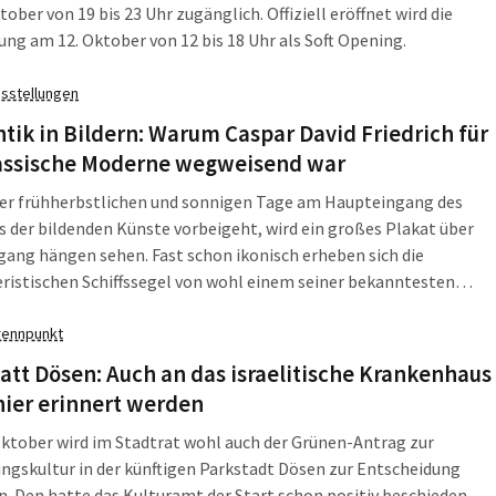
tober von 19 bis 23 Uhr zugänglich. Offiziell eröffnet wird die
ung am 12. Oktober von 12 bis 18 Uhr als Soft Opening.
sstellungen
ik in Bildern: Warum Caspar David Friedrich für
lassische Moderne wegweisend war
ser frühherbstlichen und sonnigen Tage am Haupteingang des
der bildenden Künste vorbeigeht, wird ein großes Plakat über
ang hängen sehen. Fast schon ikonisch erheben sich die
ristischen Schiffssegel von wohl einem seiner bekanntesten
 „Lebensstufen“ genannt. Caspar David Friedrich kennt
inlich jeder. In Leipzig v. a. dieses Gemälde, weil es zum
rennpunkt
ck der dortigen Sammlungen gehört.
att Dösen: Auch an das israelitische Krankenhaus
hier erinnert werden
ktober wird im Stadtrat wohl auch der Grünen-Antrag zur
ngskultur in der künftigen Parkstadt Dösen zur Entscheidung
. Den hatte das Kulturamt der Start schon positiv beschieden.