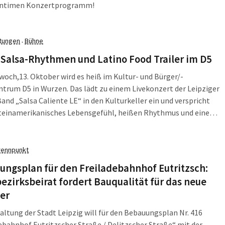
intimen Konzertprogramm!
ltungen
Bühne
·
Salsa-Rhythmen und Latino Food Trailer im D5
och,13. Oktober wird es heiß im Kultur- und Bürger/-
trum D5 in Wurzen. Das lädt zu einem Livekonzert der Leipziger
and „Salsa Caliente LE“ in den Kulturkeller ein und verspricht
teinamerikanisches Lebensgefühl, heißen Rhythmus und eine
an Energie. Das Repertoire umfasst dabei eine Bandbreite von
achata, Merengue über Cha Cha Cha, Cumbia, Son, aktuelle
sik bis hin zu eigenen Songs.
rennpunkt
ngsplan für den Freiladebahnhof Eutritzsch:
ezirksbeirat fordert Bauqualität für das neue
er
altung der Stadt Leipzig will für den Bebauungsplan Nr. 416
ebahnhof Eutritzscher Straße / Delitzscher Straße“ mit der