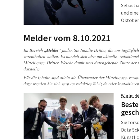
Sebasti
und eine
Oktober 
dürfte a
veränder
Melder vom 8.10.2021
Im Bereich
„Melder“
finden Sie Inhalte Dritter, die uns tagtägli
vorenthalten wollen. Es handelt sich also um aktuelle, redaktionel
Mitteilungen Dritter. Welche damit stets durchgehende Zitate der
darstellen.
Für die Inhalte sind allein die Übersender der Mitteilungen veran
dazu wenden Sie sich gern an
redaktion@l-iz.de
oder kontaktieren
Wortmeld
Beste
gesch
Sie fors
Data Sci
Künstlic