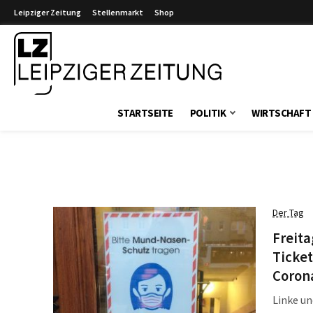
Leipziger Zeitung
Stellenmarkt
Shop
Leipziger Zeitung
STARTSEITE
POLITIK
WIRTSCHAFT
Der Tag
Freita
Ticket
Coron
Linke un