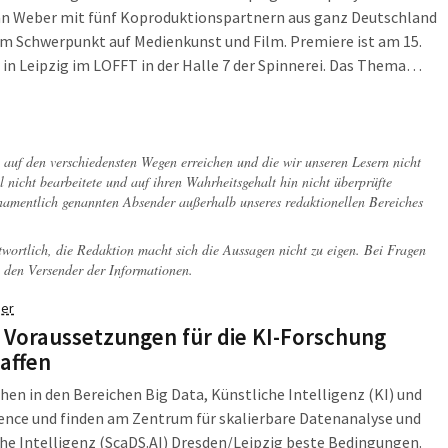
an Weber mit fünf Koproduktionspartnern aus ganz Deutschland
m Schwerpunkt auf Medienkunst und Film. Premiere ist am 15.
in Leipzig im LOFFT in der Halle 7 der Spinnerei. Das Thema
llen vertraut sein: Seit knapp zwei Jahren leben wir in einer
ten Welt.
ch auf den verschiedensten Wegen erreichen und die wir unseren Lesern nicht
l nicht bearbeitete und auf ihren Wahrheitsgehalt hin nicht überprüfte
 namentlich genannten Absender außerhalb unseres redaktionellen Bereiches
twortlich, die Redaktion macht sich die Aussagen nicht zu eigen. Bei Fragen
 den Versender der Informationen.
er
 Voraussetzungen für die KI-Forschung
affen
chen in den Bereichen Big Data, Künstliche Intelligenz (KI) und
ence und finden am Zentrum für skalierbare Datenanalyse und
he Intelligenz (ScaDS.AI) Dresden/Leipzig beste Bedingungen.