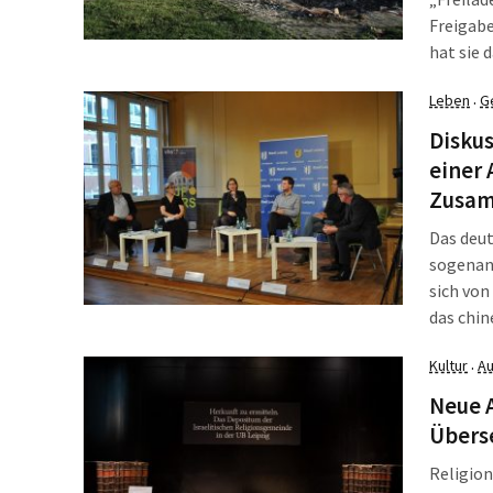
Freigabe
hat sie 
Stadtbez
Leben
G
·
irgendwi
Diskus
einer 
Zusam
Das deut
sogenann
sich von
das chin
Die Spur
Kultur
Au
·
den Best
nach Akt
Neue A
Kulturde
Überse
Podiumsd
Religion