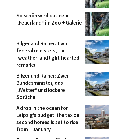
So schön wird das neue
„Feuerland“ im Zoo + Galerie
Bilger and Rainer: Two
federal ministers, the
‘weather’ and light-hearted
remarks
Bilger und Rainer: Zwei
Bundesminister, das
„Wetter“ und lockere
Sprüche
A drop in the ocean for
Leipzig’s budget: the tax on
second homes is set to rise
from 1 January