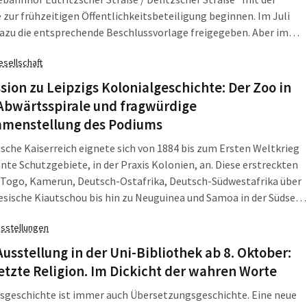
 zur frühzeitigen Öffentlichkeitsbeteiligung beginnen. Im Juli
dazu die entsprechende Beschlussvorlage freigegeben. Aber im
irksbeirat Leipzig-Mitte sorgt die für Irritationen, denn
esellschaft
e fehlen die Vorgaben zu Baukultur und Bauqualität.
sion zu Leipzigs Kolonialgeschichte: Der Zoo in
Abwärtsspirale und fragwürdige
menstellung des Podiums
sche Kaiserreich eignete sich von 1884 bis zum Ersten Weltkrieg
te Schutzgebiete, in der Praxis Kolonien, an. Diese erstreckten
 Togo, Kamerun, Deutsch-Ostafrika, Deutsch-Südwestafrika über
esische Kiautschou bis hin zu Neuguinea und Samoa in der Südsee.
en dieser kolonialen Geschichte finden sich auch in Leipzig – von
sstellungen
änden im GRASSI Museum für Völkerkunde bis hin zu Straßen, die
euren der Kolonialzeit benannt sind. Daher lud das
usstellung in der Uni-Bibliothek ab 8. Oktober:
zernat am 30. September zu einer öffentlichen
tzte Religion. Im Dickicht der wahren Worte
iskussion in der Aula der Volkshochschule ein.
sgeschichte ist immer auch Übersetzungsgeschichte. Eine neue