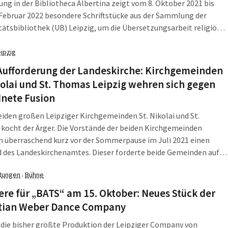
ung in der Bibliotheca Albertina zeigt vom 8. Oktober 2021 bis
Februar 2022 besondere Schriftstücke aus der Sammlung der
tätsbibliothek (UB) Leipzig, um die Übersetzungsarbeit religiöser
s zwei Jahrtausenden anschaulich zu präsentieren.
eipzig
Aufforderung der Landeskirche: Kirchgemeinden
kolai und St. Thomas Leipzig wehren sich gegen
dnete Fusion
eiden großen Leipziger Kirchgemeinden St. Nikolai und St.
ocht der Ärger. Die Vorstände der beiden Kirchgemeinden
n überraschend kurz vor der Sommerpause im Juli 2021 einen
 des Landeskirchenamtes. Dieser forderte beide Gemeinden auf,
anuar 2022 eine „Strukturverbindung“ einzugehen. Gemeint ist
ltungen
Bühne
·
ntweder ein sogenanntes „Schwesternkirchverhältnis“ oder
istig sogar eine Fusion der beiden überregional bekannten und
re für „BATS“ am 15. Oktober: Neues Stück der
hiedlich geprägten Kirchgemeinden.
tian Weber Dance Company
 die bisher größte Produktion der Leipziger Company von