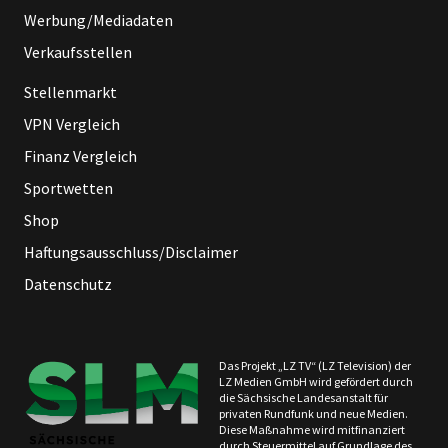
Werbung/Mediadaten
Verkaufsstellen
Stellenmarkt
VPN Vergleich
Finanz Vergleich
Sportwetten
Shop
Haftungsausschluss/Disclaimer
Datenschutz
Das Projekt „LZ TV“ (LZ Television) der
LZ Medien GmbH wird gefördert durch
die Sächsische Landesanstalt für
privaten Rundfunk und neue Medien.
Diese Maßnahme wird mitfinanziert
durch Steuermittel auf Grundlage des