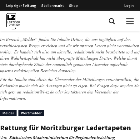
Leipziger Zeitung
Stellenmarkt
Shop
Login
Leipziger Zeitung
Im Bereich
„Melder“
finden Sie Inhalte Dritter, die uns tagtäglich auf den
verschiedensten Wegen erreichen und die wir unseren Lesern nicht vorenthalten
wollen. Es handelt sich also um aktuelle, redaktionell nicht bearbeitete und auf
ihren Wahrheitsgehalt hin nicht überprüfte Mitteilungen Dritter. Welche damit
stets durchgehende Zitate der namentlich genannten Absender außerhalb
unseres redaktionellen Bereiches darstellen.
Für die Inhalte sind allein die Übersender der Mitteilungen verantwortlich, die
Redaktion macht sich die Aussagen nicht zu eigen. Bei Fragen dazu wenden Sie
sich gern an
redaktion@l-iz.de
oder kontaktieren den Versender der
Informationen.
Melder
Wortmelder
Rettung für Moritzburger Ledertapeten
Von
Sächsisches Staatsministerium für Regionalentwicklung