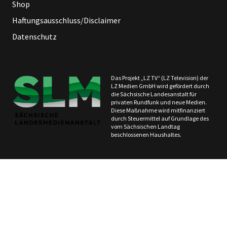
Shop
Haftungsausschluss/Disclaimer
Datenschutz
Das Projekt „LZ TV“ (LZ Television) der
LZ Medien GmbH wird gefördert durch
die Sächsische Landesanstalt für
privaten Rundfunk und neue Medien.
Diese Maßnahme wird mitfinanziert
durch Steuermittel auf Grundlage des
vom Sächsischen Landtag
beschlossenen Haushaltes.