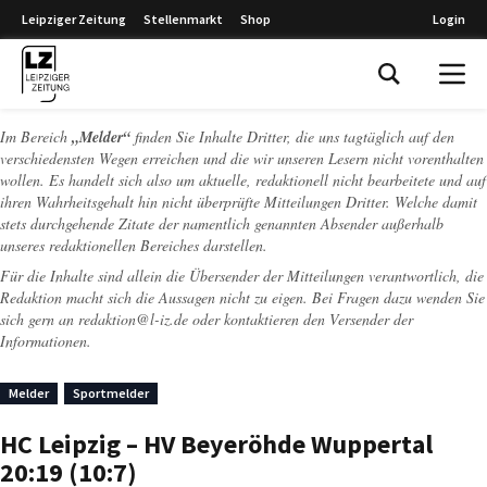
Leipziger Zeitung
Stellenmarkt
Shop
Login
Leipziger Zeitung
Im Bereich
„Melder“
finden Sie Inhalte Dritter, die uns tagtäglich auf den
verschiedensten Wegen erreichen und die wir unseren Lesern nicht vorenthalten
wollen. Es handelt sich also um aktuelle, redaktionell nicht bearbeitete und auf
ihren Wahrheitsgehalt hin nicht überprüfte Mitteilungen Dritter. Welche damit
stets durchgehende Zitate der namentlich genannten Absender außerhalb
unseres redaktionellen Bereiches darstellen.
Für die Inhalte sind allein die Übersender der Mitteilungen verantwortlich, die
Redaktion macht sich die Aussagen nicht zu eigen. Bei Fragen dazu wenden Sie
sich gern an
redaktion@l-iz.de
oder kontaktieren den Versender der
Informationen.
Melder
Sportmelder
HC Leipzig – HV Beyeröhde Wuppertal
20:19 (10:7)