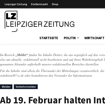
Leipziger Zeitung
Stellenmarkt
Shop
Leipziger Zeitung
STARTSEITE
POLITIK
WIRTSCHAFT
Im Bereich
„Melder“
finden Sie Inhalte Dritter, die uns tagtäglich auf den ver
also um aktuelle, redaktionell nicht bearbeitete und auf ihren Wahrheitsgehalt 
genannten Absender außerhalb unseres redaktionellen Bereiches darstellen.
Für die Inhalte sind allein die Übersender der Mitteilungen verantwortlich, di
redaktion@l-iz.de
oder kontaktieren den Versender der Informationen.
Melder
Verkehrsmelder
Ab 19. Februar halten I