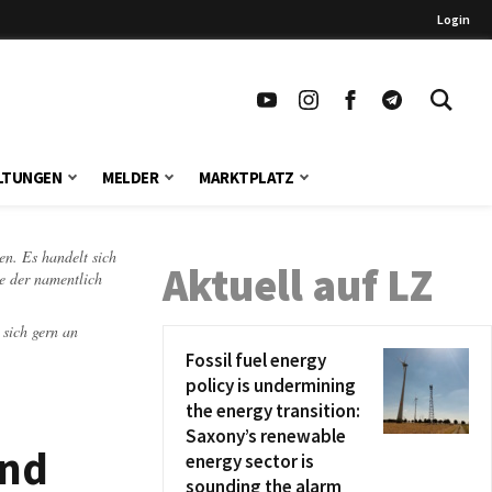
Login
LTUNGEN
MELDER
MARKTPLATZ
en. Es handelt sich
Aktuell auf LZ
te der namentlich
 sich gern an
Fossil fuel energy
policy is undermining
the energy transition:
Saxony’s renewable
end
energy sector is
sounding the alarm