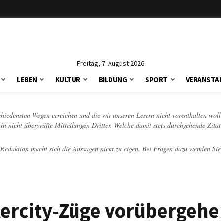
Freitag, 7. August 2026
LEBEN
KULTUR
BILDUNG
SPORT
VERANSTA
schiedensten Wegen erreichen und die wir unseren Lesern nicht vorenthalten woll
hin nicht überprüfte Mitteilungen Dritter. Welche damit stets durchgehende Zita
e Redaktion macht sich die Aussagen nicht zu eigen. Bei Fragen dazu wenden Sie
ntercity-Züge vorübergeh