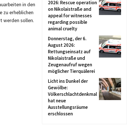
2026: Rescue operation
auarbeiten in den
on Nikolaistraße and
e zu erheblichen
appeal for witnesses
rt werden sollen.
regarding possible
animal cruelty
Donnerstag, der 6.
August 2026:
Rettungseinsatz auf
Nikolaistraße und
Zeugenaufruf wegen
möglicher Tierquälerei
Licht ins Dunkel der
Gewölbe:
Völkerschlachtdenkmal
hat neue
Ausstellungsräume
erschlossen