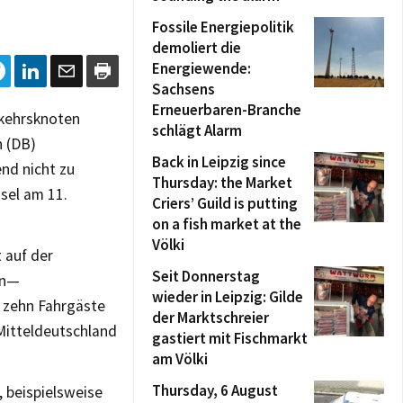
Fossile Energiepolitik
demoliert die
Energiewende:
Sachsens
Erneuerbaren-Branche
rkehrsknoten
schlägt Alarm
n (DB)
Back in Leipzig since
end nicht zu
Thursday: the Market
sel am 11.
Criers’ Guild is putting
on a fish market at the
Völki
 auf der
Seit Donnerstag
en—
wieder in Leipzig: Gilde
 zehn Fahrgäste
der Marktschreier
 Mitteldeutschland
gastiert mit Fischmarkt
am Völki
Thursday, 6 August
, beispielsweise