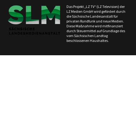
Das Projekt „LZ TV“ (LZ Television) der
LZ Medien GmbH wird gefördert durch
die Sächsische Landesanstalt für
privaten Rundfunk und neue Medien.
Diese Maßnahme wird mitfinanziert
durch Steuermittel auf Grundlage des
vom Sächsischen Landtag
beschlossenen Haushaltes.