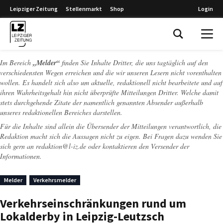
Leipziger Zeitung
Stellenmarkt
Shop
Login
Leipziger Zeitung
Im Bereich
„Melder“
finden Sie Inhalte Dritter, die uns tagtäglich auf den
verschiedensten Wegen erreichen und die wir unseren Lesern nicht vorenthalten
wollen. Es handelt sich also um aktuelle, redaktionell nicht bearbeitete und auf
ihren Wahrheitsgehalt hin nicht überprüfte Mitteilungen Dritter. Welche damit
stets durchgehende Zitate der namentlich genannten Absender außerhalb
unseres redaktionellen Bereiches darstellen.
Für die Inhalte sind allein die Übersender der Mitteilungen verantwortlich, die
Redaktion macht sich die Aussagen nicht zu eigen. Bei Fragen dazu wenden Sie
sich gern an
redaktion@l-iz.de
oder kontaktieren den Versender der
Informationen.
Melder
Verkehrsmelder
Verkehrseinschränkungen rund um
Lokalderby in Leipzig-Leutzsch