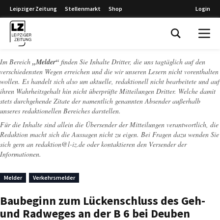
Leipziger Zeitung
Stellenmarkt
Shop
Login
Leipziger Zeitung
Im Bereich
„Melder“
finden Sie Inhalte Dritter, die uns tagtäglich auf den
verschiedensten Wegen erreichen und die wir unseren Lesern nicht vorenthalten
wollen. Es handelt sich also um aktuelle, redaktionell nicht bearbeitete und auf
ihren Wahrheitsgehalt hin nicht überprüfte Mitteilungen Dritter. Welche damit
stets durchgehende Zitate der namentlich genannten Absender außerhalb
unseres redaktionellen Bereiches darstellen.
Für die Inhalte sind allein die Übersender der Mitteilungen verantwortlich, die
Redaktion macht sich die Aussagen nicht zu eigen. Bei Fragen dazu wenden Sie
sich gern an
redaktion@l-iz.de
oder kontaktieren den Versender der
Informationen.
Melder
Verkehrsmelder
Baubeginn zum Lückenschluss des Geh-
und Radweges an der B 6 bei Deuben