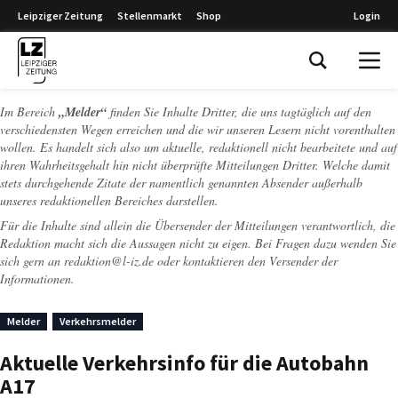
Leipziger Zeitung
Stellenmarkt
Shop
Login
Leipziger Zeitung
Im Bereich
„Melder“
finden Sie Inhalte Dritter, die uns tagtäglich auf den
verschiedensten Wegen erreichen und die wir unseren Lesern nicht vorenthalten
wollen. Es handelt sich also um aktuelle, redaktionell nicht bearbeitete und auf
ihren Wahrheitsgehalt hin nicht überprüfte Mitteilungen Dritter. Welche damit
stets durchgehende Zitate der namentlich genannten Absender außerhalb
unseres redaktionellen Bereiches darstellen.
Für die Inhalte sind allein die Übersender der Mitteilungen verantwortlich, die
Redaktion macht sich die Aussagen nicht zu eigen. Bei Fragen dazu wenden Sie
sich gern an
redaktion@l-iz.de
oder kontaktieren den Versender der
Informationen.
Melder
Verkehrsmelder
Aktuelle Verkehrsinfo für die Autobahn
A17