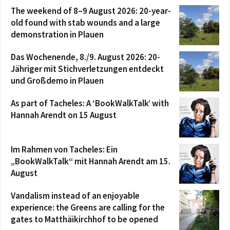
The weekend of 8–9 August 2026: 20-year-
old found with stab wounds and a large
demonstration in Plauen
Das Wochenende, 8./9. August 2026: 20-
Jähriger mit Stichverletzungen entdeckt
und Großdemo in Plauen
As part of Tacheles: A ‘BookWalkTalk’ with
Hannah Arendt on 15 August
Im Rahmen von Tacheles: Ein
„BookWalkTalk“ mit Hannah Arendt am 15.
August
Vandalism instead of an enjoyable
experience: the Greens are calling for the
gates to Matthäikirchhof to be opened