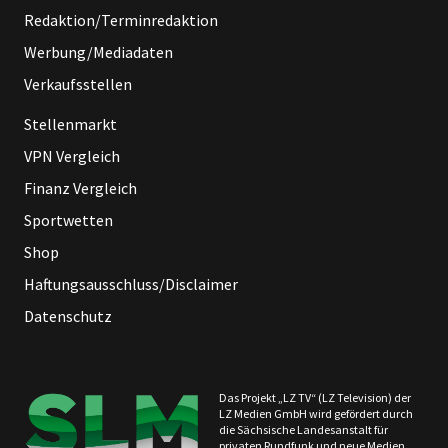
Redaktion/Terminredaktion
Werbung/Mediadaten
Verkaufsstellen
Stellenmarkt
VPN Vergleich
Finanz Vergleich
Sportwetten
Shop
Haftungsausschluss/Disclaimer
Datenschutz
Das Projekt „LZ TV“ (LZ Television) der
LZ Medien GmbH wird gefördert durch
die Sächsische Landesanstalt für
privaten Rundfunk und neue Medien.