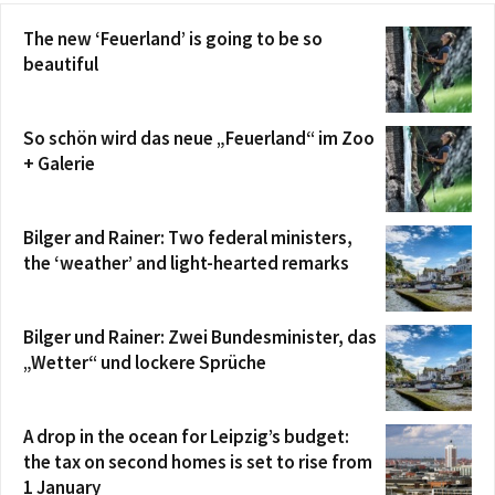
The new ‘Feuerland’ is going to be so
beautiful
So schön wird das neue „Feuerland“ im Zoo
+ Galerie
Bilger and Rainer: Two federal ministers,
the ‘weather’ and light-hearted remarks
Bilger und Rainer: Zwei Bundesminister, das
„Wetter“ und lockere Sprüche
A drop in the ocean for Leipzig’s budget:
the tax on second homes is set to rise from
1 January