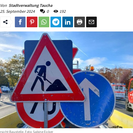
Von
Stadtverwaltung Taucha
25. September 2024
0
192
rsicht Baustelle. Foto: Sabine Eicker