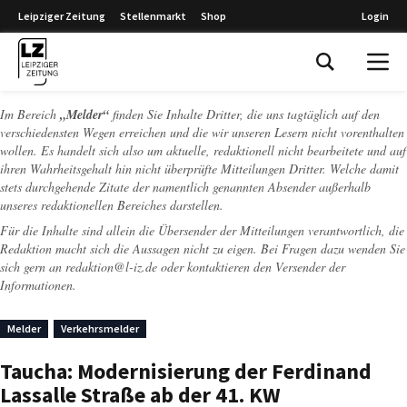
Leipziger Zeitung
Stellenmarkt
Shop
Login
Leipziger Zeitung
Im Bereich
„Melder“
finden Sie Inhalte Dritter, die uns tagtäglich auf den
verschiedensten Wegen erreichen und die wir unseren Lesern nicht vorenthalten
wollen. Es handelt sich also um aktuelle, redaktionell nicht bearbeitete und auf
ihren Wahrheitsgehalt hin nicht überprüfte Mitteilungen Dritter. Welche damit
stets durchgehende Zitate der namentlich genannten Absender außerhalb
unseres redaktionellen Bereiches darstellen.
Für die Inhalte sind allein die Übersender der Mitteilungen verantwortlich, die
Redaktion macht sich die Aussagen nicht zu eigen. Bei Fragen dazu wenden Sie
sich gern an
redaktion@l-iz.de
oder kontaktieren den Versender der
Informationen.
Melder
Verkehrsmelder
Taucha: Modernisierung der Ferdinand
Lassalle Straße ab der 41. KW