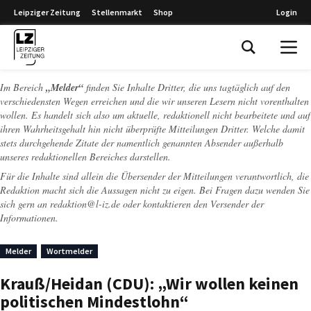
Leipziger Zeitung
Stellenmarkt
Shop
Login
Leipziger Zeitung
Im Bereich
„Melder“
finden Sie Inhalte Dritter, die uns tagtäglich auf den
verschiedensten Wegen erreichen und die wir unseren Lesern nicht vorenthalten
wollen. Es handelt sich also um aktuelle, redaktionell nicht bearbeitete und auf
ihren Wahrheitsgehalt hin nicht überprüfte Mitteilungen Dritter. Welche damit
stets durchgehende Zitate der namentlich genannten Absender außerhalb
unseres redaktionellen Bereiches darstellen.
Für die Inhalte sind allein die Übersender der Mitteilungen verantwortlich, die
Redaktion macht sich die Aussagen nicht zu eigen. Bei Fragen dazu wenden Sie
sich gern an
redaktion@l-iz.de
oder kontaktieren den Versender der
Informationen.
Melder
Wortmelder
Krauß/Heidan (CDU): „Wir wollen keinen
politischen Mindestlohn“