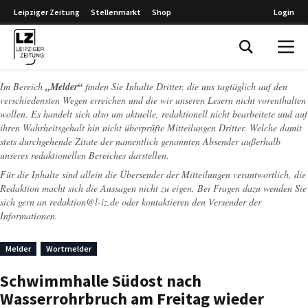
Leipziger Zeitung
Stellenmarkt
Shop
Login
Leipziger Zeitung
Im Bereich
„Melder“
finden Sie Inhalte Dritter, die uns tagtäglich auf den
verschiedensten Wegen erreichen und die wir unseren Lesern nicht vorenthalten
wollen. Es handelt sich also um aktuelle, redaktionell nicht bearbeitete und auf
ihren Wahrheitsgehalt hin nicht überprüfte Mitteilungen Dritter. Welche damit
stets durchgehende Zitate der namentlich genannten Absender außerhalb
unseres redaktionellen Bereiches darstellen.
Für die Inhalte sind allein die Übersender der Mitteilungen verantwortlich, die
Redaktion macht sich die Aussagen nicht zu eigen. Bei Fragen dazu wenden Sie
sich gern an
redaktion@l-iz.de
oder kontaktieren den Versender der
Informationen.
Melder
Wortmelder
Schwimmhalle Südost nach
Wasserrohrbruch am Freitag wieder