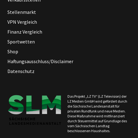
Stellenmarkt
VPN Vergleich
Finanz Vergleich
Sportwetten
Shop
Haftungsausschluss/Disclaimer
Datenschutz
Das Projekt „LZ TV“ (LZ Television) der
LZ Medien GmbH wird gefördert durch
die Sächsische Landesanstalt für
privaten Rundfunk und neue Medien.
Diese Maßnahme wird mitfinanziert
durch Steuermittel auf Grundlage des
vom Sächsischen Landtag
beschlossenen Haushaltes.