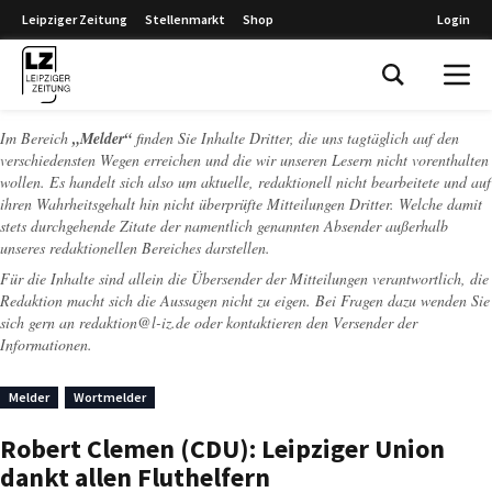
Leipziger Zeitung
Stellenmarkt
Shop
Login
Leipziger Zeitung
Im Bereich
„Melder“
finden Sie Inhalte Dritter, die uns tagtäglich auf den
verschiedensten Wegen erreichen und die wir unseren Lesern nicht vorenthalten
wollen. Es handelt sich also um aktuelle, redaktionell nicht bearbeitete und auf
ihren Wahrheitsgehalt hin nicht überprüfte Mitteilungen Dritter. Welche damit
stets durchgehende Zitate der namentlich genannten Absender außerhalb
unseres redaktionellen Bereiches darstellen.
Für die Inhalte sind allein die Übersender der Mitteilungen verantwortlich, die
Redaktion macht sich die Aussagen nicht zu eigen. Bei Fragen dazu wenden Sie
sich gern an
redaktion@l-iz.de
oder kontaktieren den Versender der
Informationen.
Melder
Wortmelder
Robert Clemen (CDU): Leipziger Union
dankt allen Fluthelfern