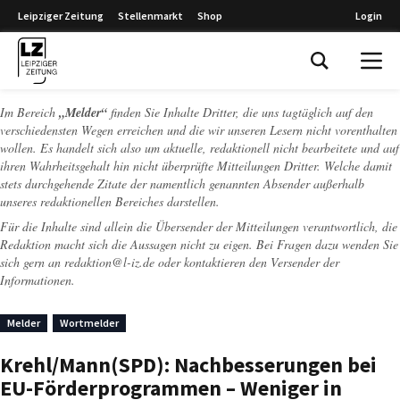
Leipziger Zeitung
Stellenmarkt
Shop
Login
Leipziger Zeitung
Im Bereich
„Melder“
finden Sie Inhalte Dritter, die uns tagtäglich auf den
verschiedensten Wegen erreichen und die wir unseren Lesern nicht vorenthalten
wollen. Es handelt sich also um aktuelle, redaktionell nicht bearbeitete und auf
ihren Wahrheitsgehalt hin nicht überprüfte Mitteilungen Dritter. Welche damit
stets durchgehende Zitate der namentlich genannten Absender außerhalb
unseres redaktionellen Bereiches darstellen.
Für die Inhalte sind allein die Übersender der Mitteilungen verantwortlich, die
Redaktion macht sich die Aussagen nicht zu eigen. Bei Fragen dazu wenden Sie
sich gern an
redaktion@l-iz.de
oder kontaktieren den Versender der
Informationen.
Melder
Wortmelder
Krehl/Mann(SPD): Nachbesserungen bei
EU-Förderprogrammen – Weniger in