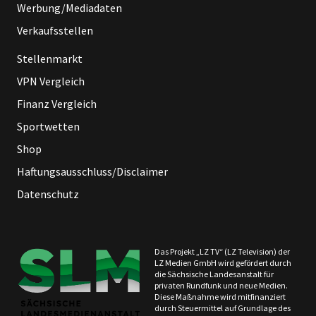
Werbung/Mediadaten
Verkaufsstellen
Stellenmarkt
VPN Vergleich
Finanz Vergleich
Sportwetten
Shop
Haftungsausschluss/Disclaimer
Datenschutz
Das Projekt „LZ TV“ (LZ Television) der
LZ Medien GmbH wird gefördert durch
die Sächsische Landesanstalt für
privaten Rundfunk und neue Medien.
Diese Maßnahme wird mitfinanziert
durch Steuermittel auf Grundlage des