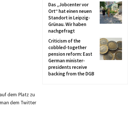
Das „Jobcenter vor
Ort“ hat einen neuen
Standort in Leipzig-
Grünau. Wir haben
nachgefragt
Criticism of the
cobbled-together
pension reform: East
German minister-
presidents receive
backing from the DGB
auf dem Platz zu
n man dem Twitter