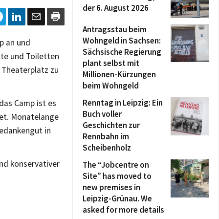
der 6. August 2026
Antragsstau beim
Wohngeld in Sachsen:
p an und
Sächsische Regierung
lte und Toiletten
plant selbst mit
 Theaterplatz zu
Millionen-Kürzungen
beim Wohngeld
Renntag in Leipzig: Ein
das Camp ist es
Buch voller
det. Monatelange
Geschichten zur
Gedankengut in
Rennbahn im
Scheibenholz
nd konservativer
The “Jobcentre on
Site” has moved to
new premises in
Leipzig-Grünau. We
asked for more details