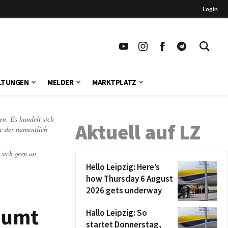
Login
LTUNGEN
MELDER
MARKTPLATZ
en. Es handelt sich
Aktuell auf LZ
te der namentlich
 sich gern an
Hello Leipzig: Here’s
how Thursday 6 August
2026 gets underway
äumt
Hallo Leipzig: So
startet Donnerstag,