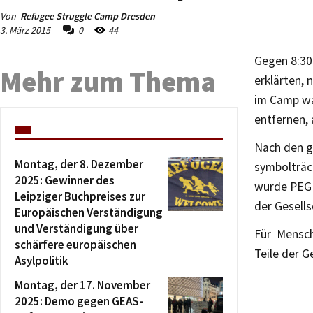
Von
Refugee Struggle Camp Dresden
3. März 2015
0
44
Gegen 8:30
Mehr zum Thema
erklärten, 
im Camp wa
entfernen, 
Nach den g
Montag, der 8. Dezember
symbolträc
2025: Gewinner des
wurde PEGI
Leipziger Buchpreises zur
der Gesells
Europäischen Verständigung
und Verständigung über
Für Mensch
schärfere europäischen
Teile der G
Asylpolitik
Montag, der 17. November
2025: Demo gegen GEAS-