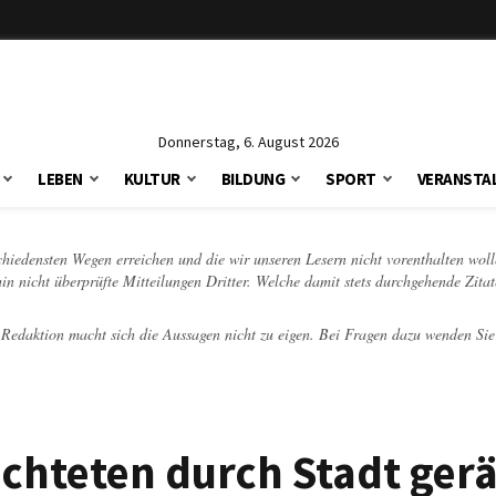
Donnerstag, 6. August 2026
LEBEN
KULTUR
BILDUNG
SPORT
VERANSTA
schiedensten Wegen erreichen und die wir unseren Lesern nicht vorenthalten woll
hin nicht überprüfte Mitteilungen Dritter. Welche damit stets durchgehende Zita
e Redaktion macht sich die Aussagen nicht zu eigen. Bei Fragen dazu wenden Sie
chteten durch Stadt ger