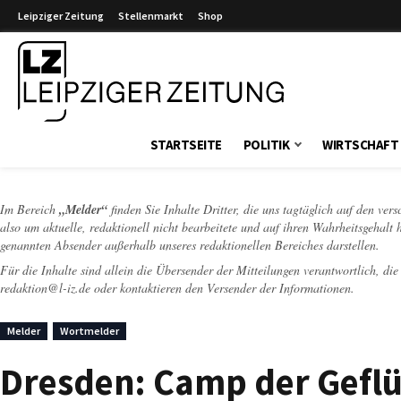
Leipziger Zeitung
Stellenmarkt
Shop
Leipziger Zeitung
STARTSEITE
POLITIK
WIRTSCHAFT
Im Bereich
„Melder“
finden Sie Inhalte Dritter, die uns tagtäglich auf den ver
also um aktuelle, redaktionell nicht bearbeitete und auf ihren Wahrheitsgehalt 
genannten Absender außerhalb unseres redaktionellen Bereiches darstellen.
Für die Inhalte sind allein die Übersender der Mitteilungen verantwortlich, di
redaktion@l-iz.de
oder kontaktieren den Versender der Informationen.
Melder
Wortmelder
Dresden: Camp der Geflü