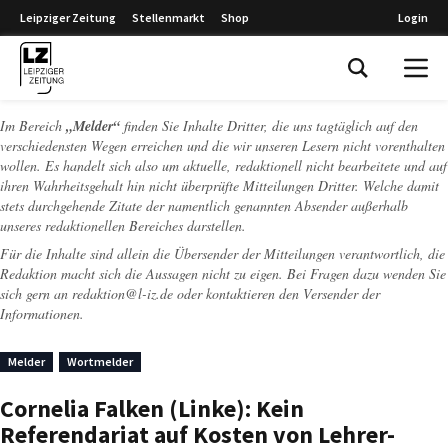
Leipziger Zeitung
Stellenmarkt
Shop
Login
Leipziger Zeitung
Im Bereich
„Melder“
finden Sie Inhalte Dritter, die uns tagtäglich auf den
verschiedensten Wegen erreichen und die wir unseren Lesern nicht vorenthalten
wollen. Es handelt sich also um aktuelle, redaktionell nicht bearbeitete und auf
ihren Wahrheitsgehalt hin nicht überprüfte Mitteilungen Dritter. Welche damit
stets durchgehende Zitate der namentlich genannten Absender außerhalb
unseres redaktionellen Bereiches darstellen.
Für die Inhalte sind allein die Übersender der Mitteilungen verantwortlich, die
Redaktion macht sich die Aussagen nicht zu eigen. Bei Fragen dazu wenden Sie
sich gern an
redaktion@l-iz.de
oder kontaktieren den Versender der
Informationen.
Melder
Wortmelder
Cornelia Falken (Linke): Kein
Referendariat auf Kosten von Lehrer-