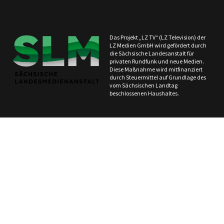
Das Projekt „LZ TV“ (LZ Television) der
LZ Medien GmbH wird gefördert durch
die Sächsische Landesanstalt für
privaten Rundfunk und neue Medien.
Diese Maßnahme wird mitfinanziert
durch Steuermittel auf Grundlage des
vom Sächsischen Landtag
beschlossenen Haushaltes.