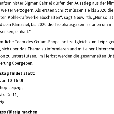
aftsminister Sigmar Gabriel dürfen den Ausstieg aus der kl
 weiter verzögern. Als ersten Schritt müssen sie bis 2020 die
en Kohlekraftwerke abschalten“, sagt Neuwirth. „Nur so ist
d sein Klimaziel, bis 2020 die Treibhausgasemissionen um m
senken, einhält.“
mtliche Team des Oxfam-Shops lädt zeitgleich zum Leipzige
n, sich über das Thema zu informieren und mit einer Unterschri
ion zu unterstützen. Im Herbst werden die gesammelten Unte
erung übergeben.
stag findet statt:
 von 10-16 Uhr
hop Leipzig,
straße 11,
ig.
ges flüssig machen