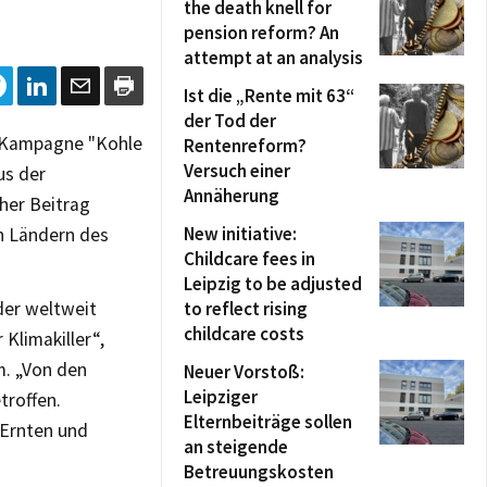
the death knell for
pension reform? An
attempt at an analysis
Ist die „Rente mit 63“
der Tod der
r Kampagne "Kohle
Rentenreform?
Versuch einer
us der
Annäherung
cher Beitrag
New initiative:
n Ländern des
Childcare fees in
Leipzig to be adjusted
der weltweit
to reflect rising
childcare costs
Klimakiller“,
m. „Von den
Neuer Vorstoß:
Leipziger
troffen.
Elternbeiträge sollen
Ernten und
an steigende
Betreuungskosten