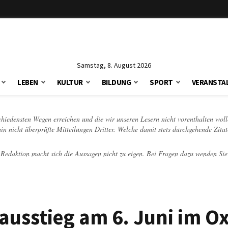
Samstag, 8. August 2026
LEBEN
KULTUR
BILDUNG
SPORT
VERANSTA
schiedensten Wegen erreichen und die wir unseren Lesern nicht vorenthalten woll
hin nicht überprüfte Mitteilungen Dritter. Welche damit stets durchgehende Zita
e Redaktion macht sich die Aussagen nicht zu eigen. Bei Fragen dazu wenden Sie
ausstieg am 6. Juni im O