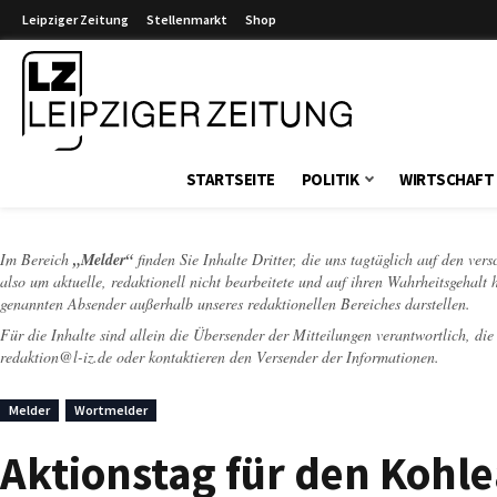
Leipziger Zeitung
Stellenmarkt
Shop
Leipziger Zeitung
STARTSEITE
POLITIK
WIRTSCHAFT
Im Bereich
„Melder“
finden Sie Inhalte Dritter, die uns tagtäglich auf den ver
also um aktuelle, redaktionell nicht bearbeitete und auf ihren Wahrheitsgehalt 
genannten Absender außerhalb unseres redaktionellen Bereiches darstellen.
Für die Inhalte sind allein die Übersender der Mitteilungen verantwortlich, di
redaktion@l-iz.de
oder kontaktieren den Versender der Informationen.
Melder
Wortmelder
Aktionstag für den Kohle