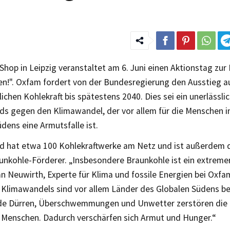
Shop in Leipzig veranstaltet am 6. Juni einen Aktionstag zu
en!". Oxfam fordert von der Bundesregierung den Ausstieg a
ichen Kohlekraft bis spätestens 2040. Dies sei ein unerlässli
ds gegen den Klimawandel, der vor allem für die Menschen i
dens eine Armutsfalle ist.
d hat etwa 100 Kohlekraftwerke am Netz und ist außerdem 
nkohle-Förderer. „Insbesondere Braunkohle ist ein extremer 
n Neuwirth, Experte für Klima und fossile Energien bei Oxfa
 Klimawandels sind vor allem Länder des Globalen Südens be
 Dürren, Überschwemmungen und Unwetter zerstören die 
 Menschen. Dadurch verschärfen sich Armut und Hunger.“