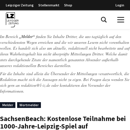
Leipziger Zeitung
Stellenmarkt
Shop
Login
Leipziger Zeitung
Im Bereich
„Melder“
finden Sie Inhalte Dritter, die uns tagtäglich auf den
verschiedensten Wegen erreichen und die wir unseren Lesern nicht vorenthalten
wollen. Es handelt sich also um aktuelle, redaktionell nicht bearbeitete und auf
ihren Wahrheitsgehalt hin nicht überprüfte Mitteilungen Dritter. Welche damit
stets durchgehende Zitate der namentlich genannten Absender außerhalb
unseres redaktionellen Bereiches darstellen.
Für die Inhalte sind allein die Übersender der Mitteilungen verantwortlich, die
Redaktion macht sich die Aussagen nicht zu eigen. Bei Fragen dazu wenden Sie
sich gern an
redaktion@l-iz.de
oder kontaktieren den Versender der
Informationen.
Melder
Wortmelder
SachsenBeach: Kostenlose Teilnahme bei
1000-Jahre-Leipzig-Spiel auf