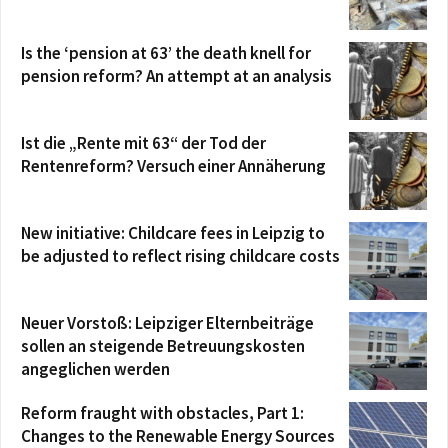
Is the ‘pension at 63’ the death knell for
pension reform? An attempt at an analysis
Ist die „Rente mit 63“ der Tod der
Rentenreform? Versuch einer Annäherung
New initiative: Childcare fees in Leipzig to
be adjusted to reflect rising childcare costs
Neuer Vorstoß: Leipziger Elternbeiträge
sollen an steigende Betreuungskosten
angeglichen werden
Reform fraught with obstacles, Part 1:
Changes to the Renewable Energy Sources