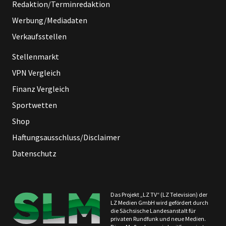
Redaktion/Terminredaktion
Werbung/Mediadaten
Verkaufsstellen
Stellenmarkt
VPN Vergleich
Finanz Vergleich
Sportwetten
Shop
Haftungsausschluss/Disclaimer
Datenschutz
Das Projekt „LZ TV“ (LZ Television) der
LZ Medien GmbH wird gefördert durch
die Sächsische Landesanstalt für
privaten Rundfunk und neue Medien.