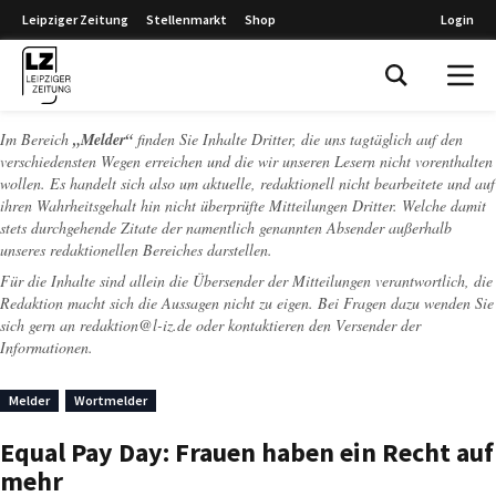
Leipziger Zeitung
Stellenmarkt
Shop
Login
Leipziger Zeitung
Im Bereich
„Melder“
finden Sie Inhalte Dritter, die uns tagtäglich auf den
verschiedensten Wegen erreichen und die wir unseren Lesern nicht vorenthalten
wollen. Es handelt sich also um aktuelle, redaktionell nicht bearbeitete und auf
ihren Wahrheitsgehalt hin nicht überprüfte Mitteilungen Dritter. Welche damit
stets durchgehende Zitate der namentlich genannten Absender außerhalb
unseres redaktionellen Bereiches darstellen.
Für die Inhalte sind allein die Übersender der Mitteilungen verantwortlich, die
Redaktion macht sich die Aussagen nicht zu eigen. Bei Fragen dazu wenden Sie
sich gern an
redaktion@l-iz.de
oder kontaktieren den Versender der
Informationen.
Melder
Wortmelder
Equal Pay Day: Frauen haben ein Recht auf
mehr