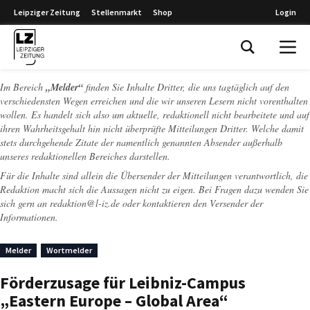
Leipziger Zeitung
Stellenmarkt
Shop
Login
Leipziger Zeitung
Im Bereich
„Melder“
finden Sie Inhalte Dritter, die uns tagtäglich auf den
verschiedensten Wegen erreichen und die wir unseren Lesern nicht vorenthalten
wollen. Es handelt sich also um aktuelle, redaktionell nicht bearbeitete und auf
ihren Wahrheitsgehalt hin nicht überprüfte Mitteilungen Dritter. Welche damit
stets durchgehende Zitate der namentlich genannten Absender außerhalb
unseres redaktionellen Bereiches darstellen.
Für die Inhalte sind allein die Übersender der Mitteilungen verantwortlich, die
Redaktion macht sich die Aussagen nicht zu eigen. Bei Fragen dazu wenden Sie
sich gern an
redaktion@l-iz.de
oder kontaktieren den Versender der
Informationen.
Melder
Wortmelder
Förderzusage für Leibniz-Campus
„Eastern Europe – Global Area“