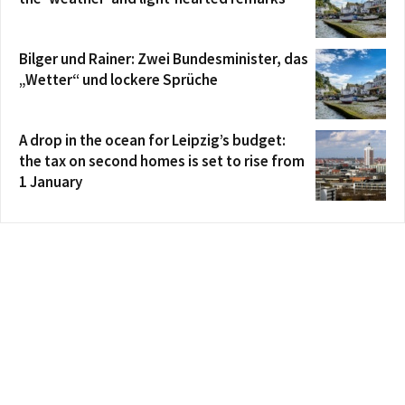
Bilger und Rainer: Zwei Bundesminister, das
„Wetter“ und lockere Sprüche
A drop in the ocean for Leipzig’s budget:
the tax on second homes is set to rise from
1 January