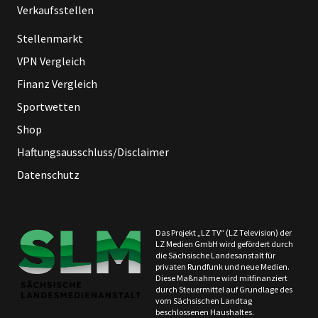
Verkaufsstellen
Stellenmarkt
VPN Vergleich
Finanz Vergleich
Sportwetten
Shop
Haftungsausschluss/Disclaimer
Datenschutz
Das Projekt „LZ TV“ (LZ Television) der
LZ Medien GmbH wird gefördert durch
die Sächsische Landesanstalt für
privaten Rundfunk und neue Medien.
Diese Maßnahme wird mitfinanziert
durch Steuermittel auf Grundlage des
vom Sächsischen Landtag
beschlossenen Haushaltes.