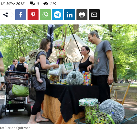
16. März 2016
0
119
to: Florian Quitzsch