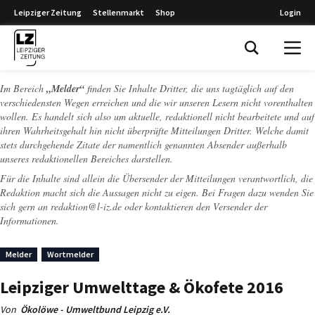
Leipziger Zeitung
Stellenmarkt
Shop
Login
Leipziger Zeitung
Im Bereich
„Melder“
finden Sie Inhalte Dritter, die uns tagtäglich auf den
verschiedensten Wegen erreichen und die wir unseren Lesern nicht vorenthalten
wollen. Es handelt sich also um aktuelle, redaktionell nicht bearbeitete und auf
ihren Wahrheitsgehalt hin nicht überprüfte Mitteilungen Dritter. Welche damit
stets durchgehende Zitate der namentlich genannten Absender außerhalb
unseres redaktionellen Bereiches darstellen.
Für die Inhalte sind allein die Übersender der Mitteilungen verantwortlich, die
Redaktion macht sich die Aussagen nicht zu eigen. Bei Fragen dazu wenden Sie
sich gern an
redaktion@l-iz.de
oder kontaktieren den Versender der
Informationen.
Melder
Wortmelder
Leipziger Umwelttage & Ökofete 2016
Von
Ökolöwe - Umweltbund Leipzig e.V.