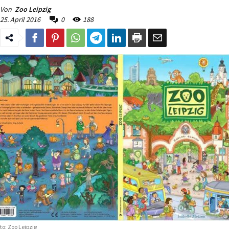
Von
Zoo Leipzig
25. April 2016
0
188
to: Zoo Leipzig