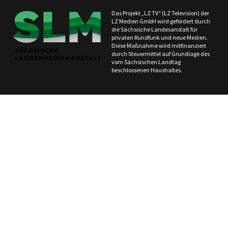
Das Projekt „LZ TV“ (LZ Television) der
LZ Medien GmbH wird gefördert durch
die Sächsische Landesanstalt für
privaten Rundfunk und neue Medien.
Diese Maßnahme wird mitfinanziert
durch Steuermittel auf Grundlage des
vom Sächsischen Landtag
beschlossenen Haushaltes.