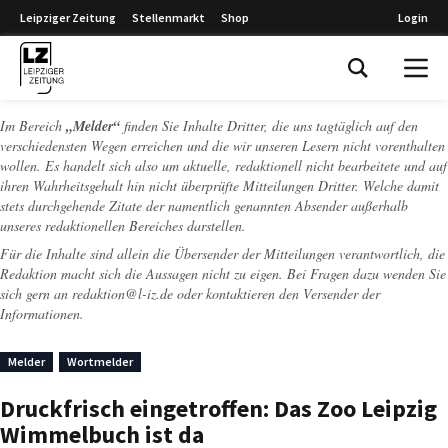
Leipziger Zeitung
Stellenmarkt
Shop
Login
Leipziger Zeitung
Im Bereich
„Melder“
finden Sie Inhalte Dritter, die uns tagtäglich auf den
verschiedensten Wegen erreichen und die wir unseren Lesern nicht vorenthalten
wollen. Es handelt sich also um aktuelle, redaktionell nicht bearbeitete und auf
ihren Wahrheitsgehalt hin nicht überprüfte Mitteilungen Dritter. Welche damit
stets durchgehende Zitate der namentlich genannten Absender außerhalb
unseres redaktionellen Bereiches darstellen.
Für die Inhalte sind allein die Übersender der Mitteilungen verantwortlich, die
Redaktion macht sich die Aussagen nicht zu eigen. Bei Fragen dazu wenden Sie
sich gern an
redaktion@l-iz.de
oder kontaktieren den Versender der
Informationen.
Melder
Wortmelder
Druckfrisch eingetroffen: Das Zoo Leipzig
Wimmelbuch ist da