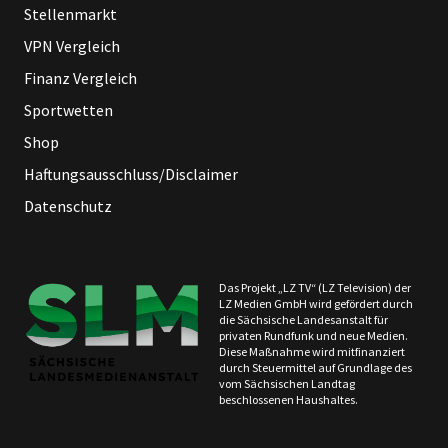
Stellenmarkt
VPN Vergleich
Finanz Vergleich
Sportwetten
Shop
Haftungsausschluss/Disclaimer
Datenschutz
Das Projekt „LZ TV“ (LZ Television) der
LZ Medien GmbH wird gefördert durch
die Sächsische Landesanstalt für
privaten Rundfunk und neue Medien.
Diese Maßnahme wird mitfinanziert
durch Steuermittel auf Grundlage des
vom Sächsischen Landtag
beschlossenen Haushaltes.