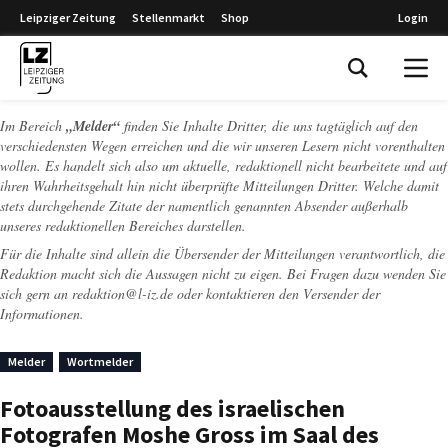
Leipziger Zeitung
Stellenmarkt
Shop
Login
Leipziger Zeitung
Im Bereich
„Melder“
finden Sie Inhalte Dritter, die uns tagtäglich auf den
verschiedensten Wegen erreichen und die wir unseren Lesern nicht vorenthalten
wollen. Es handelt sich also um aktuelle, redaktionell nicht bearbeitete und auf
ihren Wahrheitsgehalt hin nicht überprüfte Mitteilungen Dritter. Welche damit
stets durchgehende Zitate der namentlich genannten Absender außerhalb
unseres redaktionellen Bereiches darstellen.
Für die Inhalte sind allein die Übersender der Mitteilungen verantwortlich, die
Redaktion macht sich die Aussagen nicht zu eigen. Bei Fragen dazu wenden Sie
sich gern an
redaktion@l-iz.de
oder kontaktieren den Versender der
Informationen.
Melder
Wortmelder
Fotoausstellung des israelischen
Fotografen Moshe Gross im Saal des