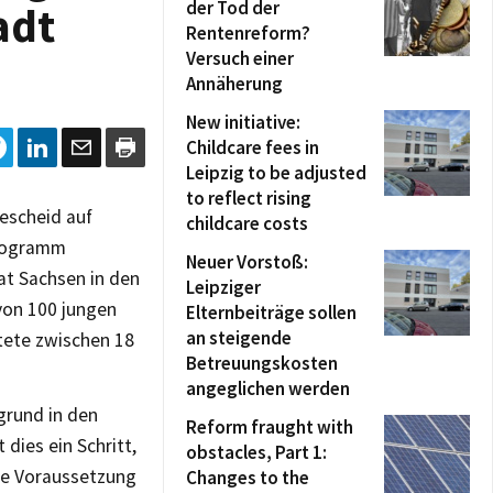
der Tod der
adt
Rentenreform?
Versuch einer
Annäherung
New initiative:
Childcare fees in
Leipzig to be adjusted
to reflect rising
escheid auf
childcare costs
Programm
Neuer Vorstoß:
t Sachsen in den
Leipziger
 von 100 jungen
Elternbeiträge sollen
an steigende
htete zwischen 18
Betreuungskosten
angeglichen werden
grund in den
Reform fraught with
dies ein Schritt,
obstacles, Part 1:
ie Voraussetzung
Changes to the