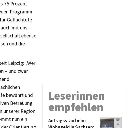
ls 75 Prozent
m neuen Programm
für Geflüchtete
 auch mit uns.
esellschaft ebenso
hsen und die
eit Leipzig: „Wer
en – und zwar
hmend
fachlichen
Leserinnen
lfe bewährt und
nsiven Betreuung
empfehlen
in unserer Region
kommt nun ein
Antragsstau beim
 der Orientierung
Wohngeld in Sachsen: