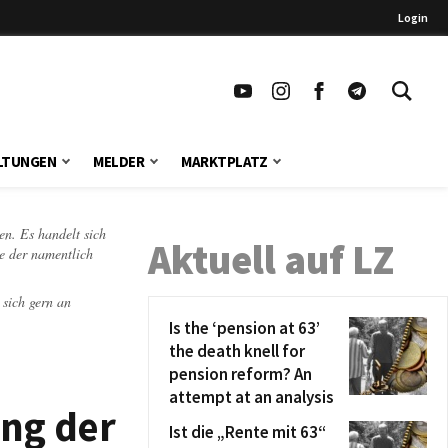
Login
LTUNGEN
MELDER
MARKTPLATZ
en. Es handelt sich
Aktuell auf LZ
te der namentlich
 sich gern an
Is the ‘pension at 63’
the death knell for
pension reform? An
attempt at an analysis
ung der
Ist die „Rente mit 63“