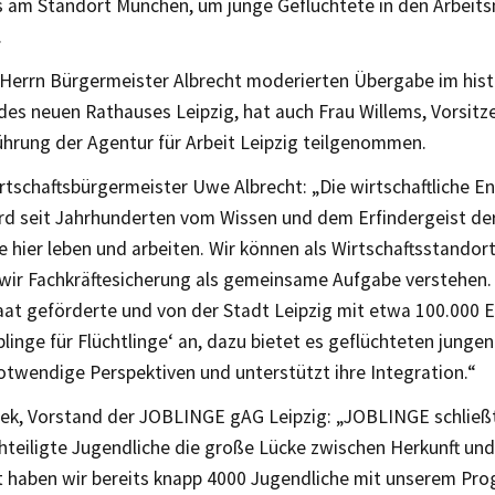
am Standort München, um junge Geflüchtete in den Arbeits
.
 Herrn Bürgermeister Albrecht moderierten Übergabe im hist
des neuen Rathauses Leipzig, hat auch Frau Willems, Vorsitz
ührung der Agentur für Arbeit Leipzig teilgenommen.
rtschaftsbürgermeister Uwe Albrecht: „Die wirtschaftliche E
ird seit Jahrhunderten vom Wissen und dem Erfindergeist d
e hier leben und arbeiten. Wir können als Wirtschaftsstandort
 wir Fachkräftesicherung als gemeinsame Aufgabe verstehen. 
aat geförderte und von der Stadt Leipzig mit etwa 100.000 E
blinge für Flüchtlinge‘ an, dazu bietet es geflüchteten jung
otwendige Perspektiven und unterstützt ihre Integration.“
iek, Vorstand der JOBLINGE gAG Leipzig: „JOBLINGE schließt
hteiligte Jugendliche die große Lücke zwischen Herkunft und
 haben wir bereits knapp 4000 Jugendliche mit unserem Pro