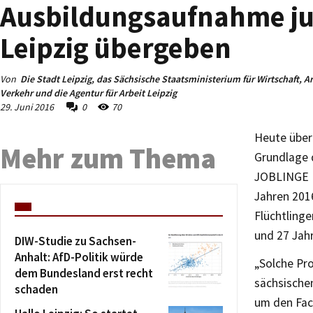
Ausbildungsaufnahme jun
Leipzig übergeben
Von
Die Stadt Leipzig, das Sächsische Staatsministerium für Wirtschaft, A
Verkehr und die Agentur für Arbeit Leipzig
29. Juni 2016
0
70
Heute über
Mehr zum Thema
Grundlage 
JOBLINGE K
Jahren 2016
Flüchtlinge
und 27 Jahr
DIW-Studie zu Sachsen-
Anhalt: AfD-Politik würde
„Solche Pr
dem Bundesland erst recht
sächsischen
schaden
um den Fac