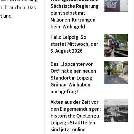
Sächsische Regierung
nd brauchen. Das
plant selbst mit
ft und
Millionen-Kürzungen
beim Wohngeld
Hallo Leipzig: So
startet Mittwoch, der
5. August 2026
Das „Jobcenter vor
Ort“ hat einen neuen
Standort in Leipzig-
Grünau. Wir haben
nachgefragt
Akten aus der Zeit vor
den Eingemeindungen:
Historische Quellen zu
Leipzigs Stadtteilen
sind jetzt online