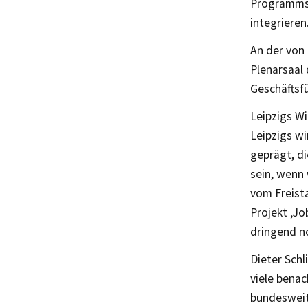
Programms 
integrieren
An der von
Plenarsaal 
Geschäftsf
Leipzigs Wi
Leipzigs w
geprägt, di
sein, wenn
vom Freist
Projekt ‚Jo
dringend n
Dieter Schl
viele benac
bundesweit