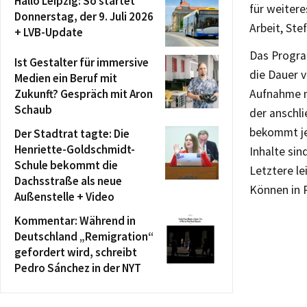
Hallo Leipzig: So startet
für weiter
Donnerstag, der 9. Juli 2026
Arbeit, Ste
+ LVB-Update
Das Program
Ist Gestalter für immersive
die Dauer 
Medien ein Beruf mit
Zukunft? Gespräch mit Aron
Aufnahme m
Schaub
der anschl
bekommt je
Der Stadtrat tagte: Die
Henriette-Goldschmidt-
Inhalte si
Schule bekommt die
Letztere le
Dachsstraße als neue
Können in 
Außenstelle + Video
Kommentar: Während in
Deutschland „Remigration“
gefordert wird, schreibt
Pedro Sánchez in der NYT