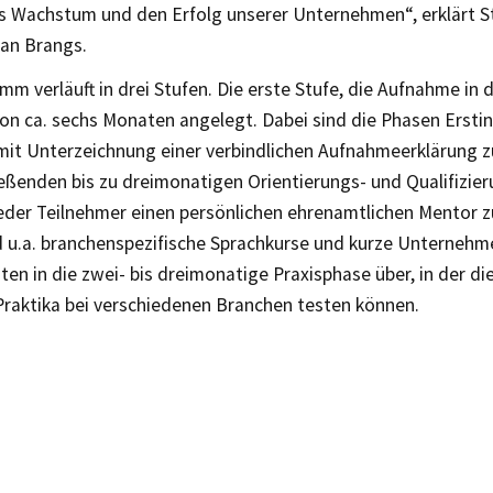
es Wachstum und den Erfolg unserer Unternehmen“, erklärt S
fan Brangs.
m verläuft in drei Stufen. Die erste Stufe, die Aufnahme in di
von ca. sechs Monaten angelegt. Dabei sind die Phasen Ersti
it Unterzeichnung einer verbindlichen Aufnahmeerklärung zu
ießenden bis zu dreimonatigen Orientierungs- und Qualifizie
der Teilnehmer einen persönlichen ehrenamtlichen Mentor zur
nd u.a. branchenspezifische Sprachkurse und kurze Unternehm
iten in die zwei- bis dreimonatige Praxisphase über, in der di
Praktika bei verschiedenen Branchen testen können.