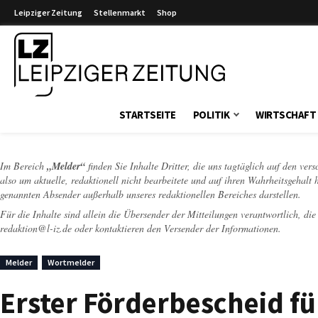
Leipziger Zeitung
Stellenmarkt
Shop
Leipziger Zeitung
STARTSEITE
POLITIK
WIRTSCHAFT
Im Bereich
„Melder“
finden Sie Inhalte Dritter, die uns tagtäglich auf den ver
also um aktuelle, redaktionell nicht bearbeitete und auf ihren Wahrheitsgehalt 
genannten Absender außerhalb unseres redaktionellen Bereiches darstellen.
Für die Inhalte sind allein die Übersender der Mitteilungen verantwortlich, di
redaktion@l-iz.de
oder kontaktieren den Versender der Informationen.
Melder
Wortmelder
Erster Förderbescheid fü