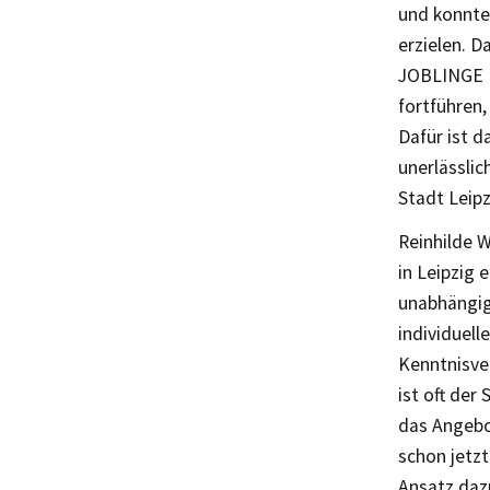
und konnte
erzielen. D
JOBLINGE K
fortführen,
Dafür ist d
unerlässlic
Stadt Leipz
Reinhilde W
in Leipzig 
unabhängig 
individuell
Kenntnisve
ist oft der
das Angebo
schon jetz
Ansatz daz