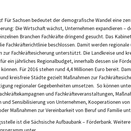
d
: Für Sachsen bedeutet der demografische Wandel eine zen
erung: Die Wirtschaft wächst, Unternehmen expandieren – d
einzelnen Branchen Fachkräfte dringend gesucht. Das Kabinet
die Fachkräfterichtlinie beschlossen. Damit werden regional
zur Fachkräftesicherung unterstützt. Die Landkreise und kre
afür ein jährliches Regionalbudget, innerhalb dessen sie F
n können. Für 2016 stehen rund 4,4 Millionen Euro bereit. Da
 und kreisfreie Städte gezielt Maßnahmen zur Fachkräftesich
tigung regionaler Gegebenheiten umsetzen. So können unt
Fachkräftekampagnen und Fachkräfteveranstaltungen, Maßna
n und Sensibilisierung von Unternehmen, Kooperationen von
 oder Maßnahmen zur Vereinbarkeit von Beruf und Familie un
sstelle ist die Sächsische Aufbaubank – Förderbank. Weiter
rprogramm unter