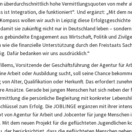
n überdurchschnittlich hohe Vermittlungsquoten von mehr a
as ist Integration, die funktioniert“. Und ergänzt: „Mit de
ompass wollen wir auch in Leipzig diese Erfolgsgeschichte 
 damit sie zukünftig nicht nur in Deutschland leben – sondern
as gebündelte Engagement aus Wirtschaft, Politik und Zivilg
h wie die finanzielle Unterstützung durch den Freistaats Sac
ig. Dafür bedanken wir uns ausdrücklich.“
illems, Vorsitzende der Geschäftsführung der Agentur für Arb
eine Arbeit oder Ausbildung sucht, soll seine Chance bekomm
von Alter, Qualifikation oder Herkunft. Das erfordert zune
ere Ansätze. Gerade bei jungen Menschen hat sich neben der 
rmittlung die persönliche Begleitung mit konkreter Lebenshi
 Schlüssel zum Erfolg. Die JOBLINGE ergänzen mit ihrer inte
t von Agentur für Arbeit und Jobcenter für junge Menschen 
t. Mit dem neuen Projekt für die geflüchteten Jugendlichen 
u, der berücksichtigt, dass die geflüchteten Menschen neben