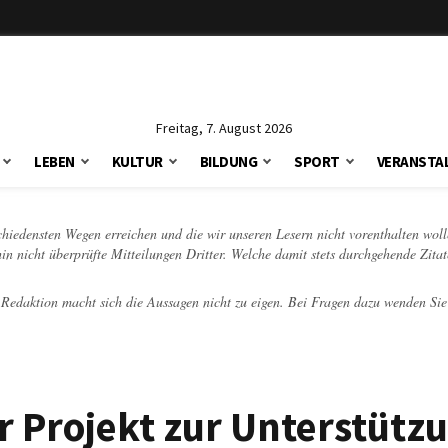
Freitag, 7. August 2026
LEBEN
KULTUR
BILDUNG
SPORT
VERANSTA
schiedensten Wegen erreichen und die wir unseren Lesern nicht vorenthalten woll
hin nicht überprüfte Mitteilungen Dritter. Welche damit stets durchgehende Zita
e Redaktion macht sich die Aussagen nicht zu eigen. Bei Fragen dazu wenden Sie
r Projekt zur Unterstütz