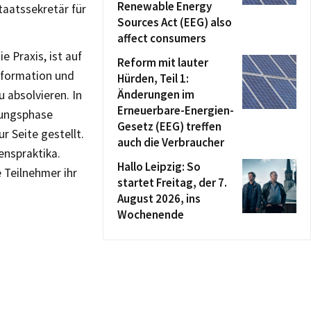
Renewable Energy
taatssekretär für
Sources Act (EEG) also
affect consumers
e Praxis, ist auf
Reform mit lauter
nformation und
Hürden, Teil 1:
Änderungen im
 absolvieren. In
Erneuerbare-Energien-
rungsphase
Gesetz (EEG) treffen
 Seite gestellt.
auch die Verbraucher
enspraktika.
Hallo Leipzig: So
e Teilnehmer ihr
startet Freitag, der 7.
August 2026, ins
Wochenende