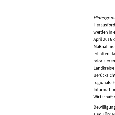
Hintergrun
Herausford
werden in 
April 2016 
Maßnahmen 
erhalten d
priorisiere
Landkreise
Berücksich
regionale 
Informatio
Wirtschaft
Bewilligung
zum Förde