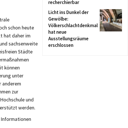
recherchierbar
Licht ins Dunkel der
Gewölbe:
trale
Völkerschlachtdenkmal
och schon heute
hat neue
t hat daher im
Ausstellungsräume
e und sachsenweite
erschlossen
isfreien Städte
ördermaßnahmen
mit können
erung unter
er anderem
hmen zur
 Hochschule und
terstützt werden.
e Informationen