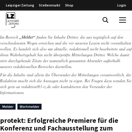
Leipziger Zeitung
Stellenmarkt
Shop
Login
Leipziger Zeitung
Im Bereich
„Melder“
finden Sie Inhalte Dritter, die uns tagtäglich auf den
verschiedensten Wegen erreichen und die wir unseren Lesern nicht vorenthalten
wollen. Es handelt sich also um aktuelle, redaktionell nicht bearbeitete und auf
ihren Wahrheitsgehalt hin nicht überprüfte Mitteilungen Dritter. Welche damit
stets durchgehende Zitate der namentlich genannten Absender außerhalb
unseres redaktionellen Bereiches darstellen.
Für die Inhalte sind allein die Übersender der Mitteilungen verantwortlich, die
Redaktion macht sich die Aussagen nicht zu eigen. Bei Fragen dazu wenden Sie
sich gern an
redaktion@l-iz.de
oder kontaktieren den Versender der
Informationen.
Melder
Wortmelder
protekt: Erfolgreiche Premiere für die
Konferenz und Fachausstellung zum