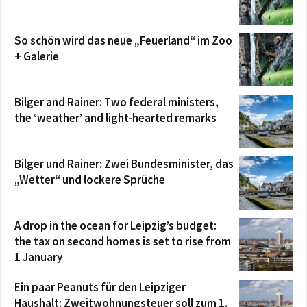
So schön wird das neue „Feuerland“ im Zoo
+ Galerie
Bilger and Rainer: Two federal ministers,
the ‘weather’ and light-hearted remarks
Bilger und Rainer: Zwei Bundesminister, das
„Wetter“ und lockere Sprüche
A drop in the ocean for Leipzig’s budget:
the tax on second homes is set to rise from
1 January
Ein paar Peanuts für den Leipziger
Haushalt: Zweitwohnungsteuer soll zum 1.