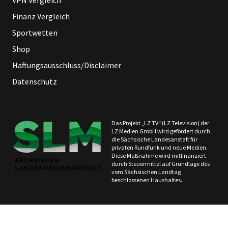
VPN Vergleich
Finanz Vergleich
Sportwetten
Shop
Haftungsausschluss/Disclaimer
Datenschutz
Das Projekt „LZ TV“ (LZ Television) der
LZ Medien GmbH wird gefördert durch
die Sächsische Landesanstalt für
privaten Rundfunk und neue Medien.
Diese Maßnahme wird mitfinanziert
durch Steuermittel auf Grundlage des
vom Sächsischen Landtag
beschlossenen Haushaltes.