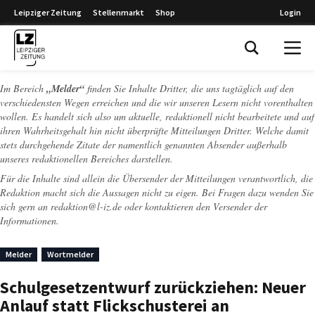
Leipziger Zeitung
Stellenmarkt
Shop
Login
Leipziger Zeitung
Im Bereich
„Melder“
finden Sie Inhalte Dritter, die uns tagtäglich auf den
verschiedensten Wegen erreichen und die wir unseren Lesern nicht vorenthalten
wollen. Es handelt sich also um aktuelle, redaktionell nicht bearbeitete und auf
ihren Wahrheitsgehalt hin nicht überprüfte Mitteilungen Dritter. Welche damit
stets durchgehende Zitate der namentlich genannten Absender außerhalb
unseres redaktionellen Bereiches darstellen.
Für die Inhalte sind allein die Übersender der Mitteilungen verantwortlich, die
Redaktion macht sich die Aussagen nicht zu eigen. Bei Fragen dazu wenden Sie
sich gern an
redaktion@l-iz.de
oder kontaktieren den Versender der
Informationen.
Melder
Wortmelder
Schulgesetzentwurf zurückziehen: Neuer
Anlauf statt Flickschusterei an