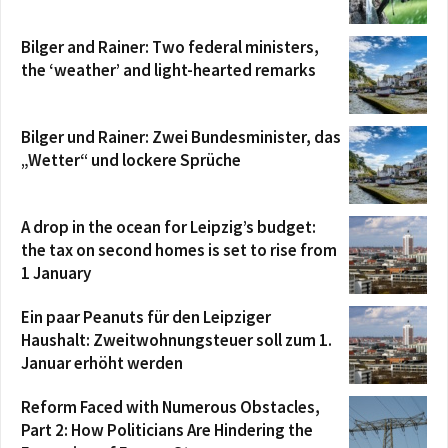
Bilger and Rainer: Two federal ministers,
the ‘weather’ and light-hearted remarks
Bilger und Rainer: Zwei Bundesminister, das
„Wetter“ und lockere Sprüche
A drop in the ocean for Leipzig’s budget:
the tax on second homes is set to rise from
1 January
Ein paar Peanuts für den Leipziger
Haushalt: Zweitwohnungsteuer soll zum 1.
Januar erhöht werden
Reform Faced with Numerous Obstacles,
Part 2: How Politicians Are Hindering the