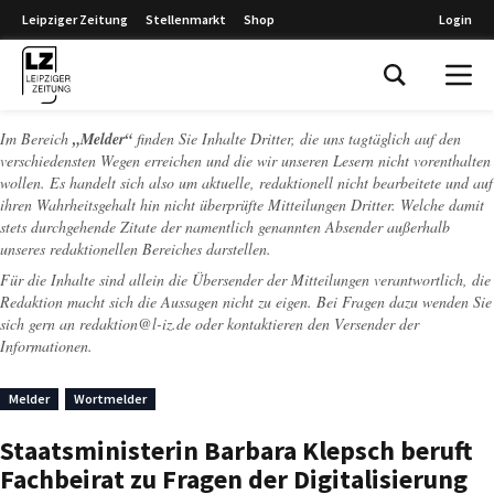
Leipziger Zeitung
Stellenmarkt
Shop
Login
Leipziger Zeitung
Im Bereich
„Melder“
finden Sie Inhalte Dritter, die uns tagtäglich auf den
verschiedensten Wegen erreichen und die wir unseren Lesern nicht vorenthalten
wollen. Es handelt sich also um aktuelle, redaktionell nicht bearbeitete und auf
ihren Wahrheitsgehalt hin nicht überprüfte Mitteilungen Dritter. Welche damit
stets durchgehende Zitate der namentlich genannten Absender außerhalb
unseres redaktionellen Bereiches darstellen.
Für die Inhalte sind allein die Übersender der Mitteilungen verantwortlich, die
Redaktion macht sich die Aussagen nicht zu eigen. Bei Fragen dazu wenden Sie
sich gern an
redaktion@l-iz.de
oder kontaktieren den Versender der
Informationen.
Melder
Wortmelder
Staatsministerin Barbara Klepsch beruft
Fachbeirat zu Fragen der Digitalisierung