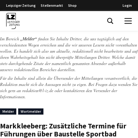
Leipziger Zeitung
Stellenmarkt
Shop
Login
Leipziger Zeitung
Im Bereich
„Melder“
finden Sie Inhalte Dritter, die uns tagtäglich auf den
verschiedensten Wegen erreichen und die wir unseren Lesern nicht vorenthalten
wollen. Es handelt sich also um aktuelle, redaktionell nicht bearbeitete und auf
ihren Wahrheitsgehalt hin nicht überprüfte Mitteilungen Dritter. Welche damit
stets durchgehende Zitate der namentlich genannten Absender außerhalb
unseres redaktionellen Bereiches darstellen.
Für die Inhalte sind allein die Übersender der Mitteilungen verantwortlich, die
Redaktion macht sich die Aussagen nicht zu eigen. Bei Fragen dazu wenden Sie
sich gern an
redaktion@l-iz.de
oder kontaktieren den Versender der
Informationen.
Melder
Wortmelder
Markkleeberg: Zusätzliche Termine für
Führungen über Baustelle Sportbad