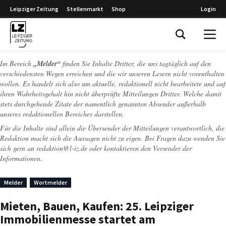
Leipziger Zeitung
Stellenmarkt
Shop
Login
Leipziger Zeitung
Im Bereich
„Melder“
finden Sie Inhalte Dritter, die uns tagtäglich auf den
verschiedensten Wegen erreichen und die wir unseren Lesern nicht vorenthalten
wollen. Es handelt sich also um aktuelle, redaktionell nicht bearbeitete und auf
ihren Wahrheitsgehalt hin nicht überprüfte Mitteilungen Dritter. Welche damit
stets durchgehende Zitate der namentlich genannten Absender außerhalb
unseres redaktionellen Bereiches darstellen.
Für die Inhalte sind allein die Übersender der Mitteilungen verantwortlich, die
Redaktion macht sich die Aussagen nicht zu eigen. Bei Fragen dazu wenden Sie
sich gern an
redaktion@l-iz.de
oder kontaktieren den Versender der
Informationen.
Melder
Wortmelder
Mieten, Bauen, Kaufen: 25. Leipziger
Immobilienmesse startet am