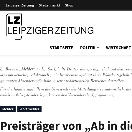
Leipziger Zeitung
Stellenmarkt
Shop
Leipziger Zeitung
STARTSEITE
POLITIK
WIRTSCHAFT
Im Bereich
„Melder“
finden Sie Inhalte Dritter, die uns tagtäglich auf den ver
also um aktuelle, redaktionell nicht bearbeitete und auf ihren Wahrheitsgehalt 
genannten Absender außerhalb unseres redaktionellen Bereiches darstellen.
Für die Inhalte sind allein die Übersender der Mitteilungen verantwortlich, di
redaktion@l-iz.de
oder kontaktieren den Versender der Informationen.
Melder
Wortmelder
Preisträger von „Ab in di