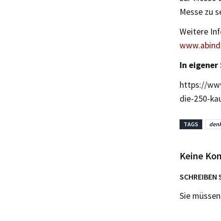
Messe zu s
Weitere In
www.abindi
In eigener
https://ww
die-250-ka
TAGS
denk
Keine Ko
SCHREIBEN 
Sie müsse