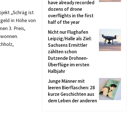
have already recorded
dozens of drone
ojekt „Schräg ist
overflights in the first
sgeld in Höhe von
half of the year
en 3. Preis,
Nicht nur Flughafen
gewonnen.
Leipzig/Halle als Ziel:
chholz,
Sachsens Ermittler
zählten schon
Dutzende Drohnen-
Überflüge im ersten
Halbjahr
Junge Männer mit
leeren Bierflaschen: 28
kurze Geschichten aus
dem Leben der anderen