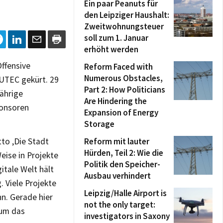
Ein paar Peanuts für
den Leipziger Haushalt:
Zweitwohnungsteuer
soll zum 1. Januar
erhöht werden
Offensive
Reform Faced with
Numerous Obstacles,
UTEC gekürt. 29
Part 2: How Politicians
ährige
Are Hindering the
ponsoren
Expansion of Energy
Storage
to ‚Die Stadt
Reform mit lauter
Hürden, Teil 2: Wie die
eise in Projekte
Politik den Speicher-
itale Welt hält
Ausbau verhindert
. Viele Projekte
Leipzig/Halle Airport is
n. Gerade hier
not the only target:
 um das
investigators in Saxony