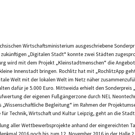
chsischen Wirtschaftsministerium ausgeschriebene Sonderpre
r zukünftigen „Digitalen Stadt“ konnte zwei Städten zugesp
rg wird mit dem Projekt „Kleinstadtmenschen“ die Angebote
 kleine Innenstadt bringen. Rochlitz hat mit „RochlitzApp geht
gitale Welt mit der lokalen Welt im Netz näher zusammenzufü
lten dafür je 5.000 Euro. Mittweida erhielt den Sonderpreis „
ufwertung der eigenen Fußgängerzone durch NEL Neontechni
s „Wissenschaftliche Begleitung“ im Rahmen der Projektums
für Technik, Wirtschaft und Kultur Leipzig, geht an die Stadt
lung aller Wettbewerbsprojekte anhand der eingereichten Tafe
denkmal 2016 noch bis zum 12. November 2016 in der Halle 2 