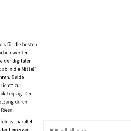
is für die besten
rochen werden:
 der digitalen
 ab in die Mitte!“
hren. Beide
Licht“ zur
k Leipzig. Der
etzung durch
 Riesa.
ln ist parallel
der Leipziger