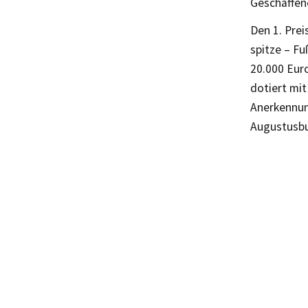
Geschaffene
Den 1. Prei
spitze – Fu
20.000 Euro
dotiert mi
Anerkennun
Augustusbu