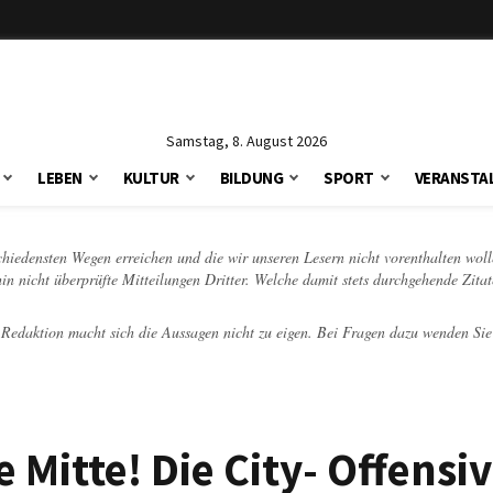
Samstag, 8. August 2026
LEBEN
KULTUR
BILDUNG
SPORT
VERANSTA
schiedensten Wegen erreichen und die wir unseren Lesern nicht vorenthalten woll
hin nicht überprüfte Mitteilungen Dritter. Welche damit stets durchgehende Zita
e Redaktion macht sich die Aussagen nicht zu eigen. Bei Fragen dazu wenden Sie
e Mitte! Die City- Offensi