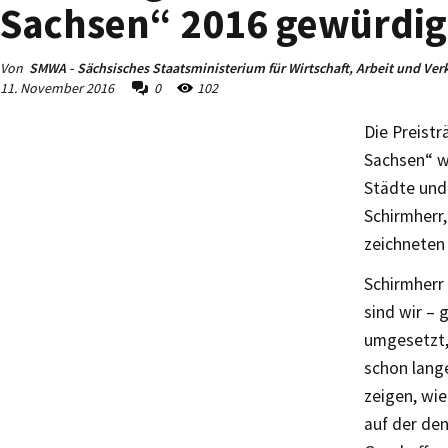
Sachsen“ 2016 gewürdig
Von
SMWA - Sächsisches Staatsministerium für Wirtschaft, Arbeit und Ver
11. November 2016
0
102
Die Preistr
Sachsen“ w
Städte und
Schirmherr,
zeichneten 
Schirmherr
sind wir – 
umgesetzt, 
schon lange
zeigen, wie
auf der den