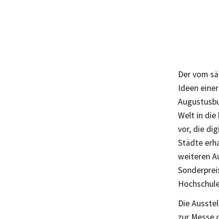
Der vom sä
Ideen eine
Augustusbu
Welt in die
vor, die di
Städte erha
weiteren A
Sonderprei
Hochschule 
Die Ausstel
zur Messe 