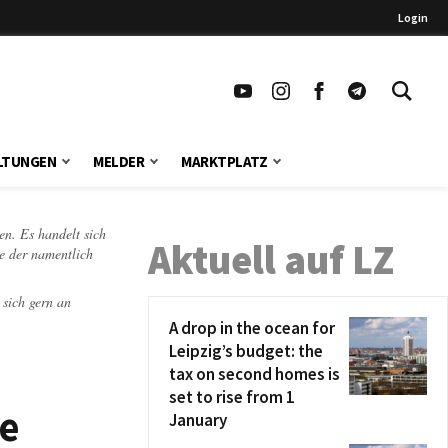
Login
LTUNGEN
MELDER
MARKTPLATZ
en. Es handelt sich
Aktuell auf LZ
te der namentlich
 sich gern an
A drop in the ocean for
Leipzig’s budget: the
tax on second homes is
set to rise from 1
ve
January