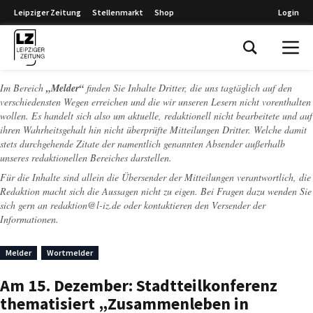
Leipziger Zeitung
Stellenmarkt
Shop
Login
Leipziger Zeitung
Im Bereich
„Melder“
finden Sie Inhalte Dritter, die uns tagtäglich auf den
verschiedensten Wegen erreichen und die wir unseren Lesern nicht vorenthalten
wollen. Es handelt sich also um aktuelle, redaktionell nicht bearbeitete und auf
ihren Wahrheitsgehalt hin nicht überprüfte Mitteilungen Dritter. Welche damit
stets durchgehende Zitate der namentlich genannten Absender außerhalb
unseres redaktionellen Bereiches darstellen.
Für die Inhalte sind allein die Übersender der Mitteilungen verantwortlich, die
Redaktion macht sich die Aussagen nicht zu eigen. Bei Fragen dazu wenden Sie
sich gern an
redaktion@l-iz.de
oder kontaktieren den Versender der
Informationen.
Melder
Wortmelder
Am 15. Dezember: Stadtteilkonferenz
thematisiert „Zusammenleben in