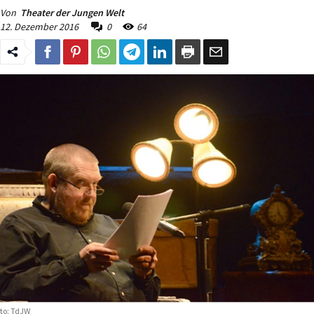
Von
Theater der Jungen Welt
12. Dezember 2016
0
64
to: TdJW