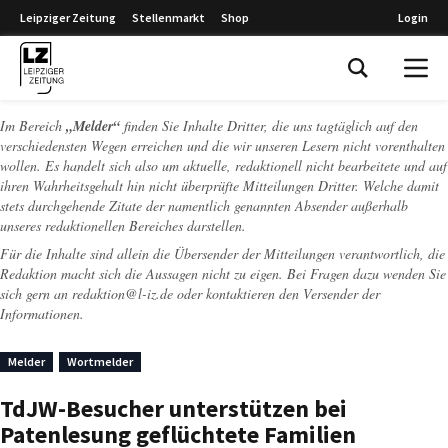
Leipziger Zeitung
Stellenmarkt
Shop
Login
Leipziger Zeitung
Im Bereich
„Melder“
finden Sie Inhalte Dritter, die uns tagtäglich auf den
verschiedensten Wegen erreichen und die wir unseren Lesern nicht vorenthalten
wollen. Es handelt sich also um aktuelle, redaktionell nicht bearbeitete und auf
ihren Wahrheitsgehalt hin nicht überprüfte Mitteilungen Dritter. Welche damit
stets durchgehende Zitate der namentlich genannten Absender außerhalb
unseres redaktionellen Bereiches darstellen.
Für die Inhalte sind allein die Übersender der Mitteilungen verantwortlich, die
Redaktion macht sich die Aussagen nicht zu eigen. Bei Fragen dazu wenden Sie
sich gern an
redaktion@l-iz.de
oder kontaktieren den Versender der
Informationen.
Melder
Wortmelder
TdJW-Besucher unterstützen bei
Patenlesung geflüchtete Familien