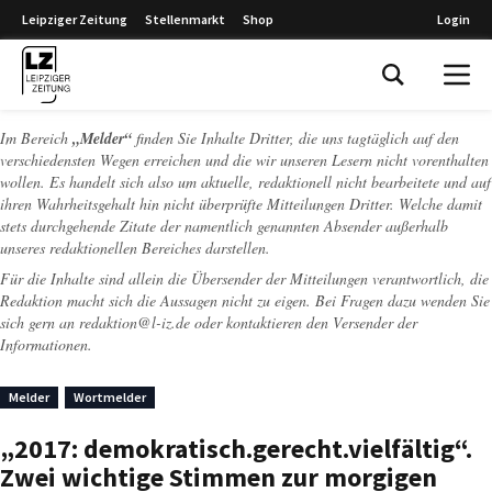
Leipziger Zeitung
Stellenmarkt
Shop
Login
Leipziger Zeitung
Im Bereich
„Melder“
finden Sie Inhalte Dritter, die uns tagtäglich auf den
verschiedensten Wegen erreichen und die wir unseren Lesern nicht vorenthalten
wollen. Es handelt sich also um aktuelle, redaktionell nicht bearbeitete und auf
ihren Wahrheitsgehalt hin nicht überprüfte Mitteilungen Dritter. Welche damit
stets durchgehende Zitate der namentlich genannten Absender außerhalb
unseres redaktionellen Bereiches darstellen.
Für die Inhalte sind allein die Übersender der Mitteilungen verantwortlich, die
Redaktion macht sich die Aussagen nicht zu eigen. Bei Fragen dazu wenden Sie
sich gern an
redaktion@l-iz.de
oder kontaktieren den Versender der
Informationen.
Melder
Wortmelder
„2017: demokratisch.gerecht.vielfältig“.
Zwei wichtige Stimmen zur morgigen